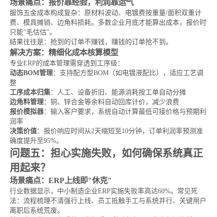
场景痛点：报价靠经验，利润靠运气
服饰五金成本构成复杂：原材料波动、电镀费按重量/面积双重计
费、模具摊销、边角料损耗。多数企业月底才能算出成本，报价时
只能"毛估估"。
结果往往是：抢到的订单不赚钱，赚钱的订单抢不到。
解决方案：精细化成本核算模型
专业ERP的成本管理需穿透到工序级：
动态BOM管理
：支持配方型BOM（如电镀液配比），适应工艺调
整
工序成本归集
：人工、设备折旧、能源消耗按工单自动分摊
边角料管理
：铜、锌合金等余料自动回库计价，减少浪费
报价模拟器
：输入客户要求，系统自动计算最低可接价格与预期利
润率
决策价值
：报价响应时间从2天缩短至10分钟，订单利润率预测准
确度提升至95%。
问题五：担心实施失败，如何确保系统真正
用起来？
场景痛点：ERP上线即"休克"
行业数据显示，中小制造企业ERP实施失败率高达60%。常见死
法：流程梳理不清强行上线、员工抵触手工与系统并行、关键用户
离职后系统荒废。