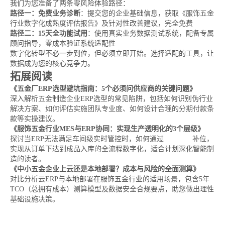
我们为您准备了两条零风险体验路径：
路径一：免费业务诊断
：提交您的企业基础信息，获取《服饰五金
行业数字化成熟度评估报告》及针对性改善建议，完全免费
路径二：15天全功能试用
：使用真实业务数据测试系统，配备专属
顾问指导，零成本验证系统适配性
数字化转型不必一步到位，但必须立即开始。选择适配的工具，让
数据成为您的核心竞争力。
拓展阅读
《五金厂ERP选型避坑指南：5个必须问供应商的关键问题》
深入解析五金制造企业ERP选型的常见陷阱，包括如何识别伪行业
解决方案、如何评估实施团队专业度、如何设计合理的分期付款条
款等实操建议。
《服饰五金行业MES与ERP协同：实现生产透明化的3个层级》
探讨当ERP无法满足车间级实时管控时，如何通过
MES系统
补位，
实现从订单下达到成品入库的全流程数字化，适合计划深化智能制
造的读者。
《中小五金企业上云还是本地部署？成本与风险的全面测算》
对比分析云ERP与本地部署在服饰五金行业的适用场景，包含5年
TCO（总拥有成本）测算模型及数据安全合规要点，助您做出理性
基础设施决策。