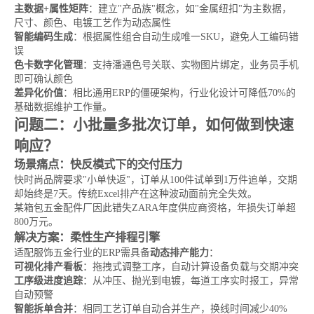
主数据+属性矩阵
：建立"产品族"概念，如"金属纽扣"为主数据，
尺寸、颜色、电镀工艺作为动态属性
智能编码生成
：根据属性组合自动生成唯一SKU，避免人工编码错
误
色卡数字化管理
：支持潘通色号关联、实物图片绑定，业务员手机
即可确认颜色
差异化价值
：相比通用ERP的僵硬架构，行业化设计可降低70%的
基础数据维护工作量。
问题二：小批量多批次订单，如何做到快速
响应？
场景痛点：快反模式下的交付压力
快时尚品牌要求"小单快返"，订单从100件试单到1万件追单，交期
却始终是7天。传统Excel排产在这种波动面前完全失效。
某箱包五金配件厂因此错失ZARA年度供应商资格，年损失订单超
800万元。
解决方案：柔性生产排程引擎
适配服饰五金行业的ERP需具备
动态排产能力
：
可视化排产看板
：拖拽式调整工序，自动计算设备负载与交期冲突
工序级进度追踪
：从冲压、抛光到电镀，每道工序实时报工，异常
自动预警
智能拆单合并
：相同工艺订单自动合并生产，换线时间减少40%