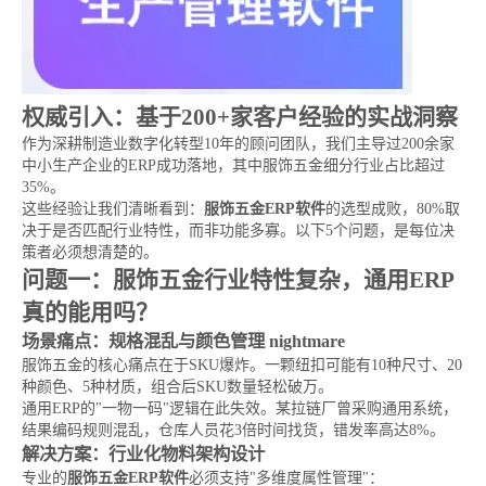
权威引入：基于200+家客户经验的实战洞察
作为深耕制造业数字化转型10年的顾问团队，我们主导过200余家
中小生产企业的ERP成功落地，其中服饰五金细分行业占比超过
35%。
这些经验让我们清晰看到：
服饰五金ERP软件
的选型成败，80%取
决于是否匹配行业特性，而非功能多寡。以下5个问题，是每位决
策者必须想清楚的。
问题一：服饰五金行业特性复杂，通用ERP
真的能用吗？
场景痛点：规格混乱与颜色管理 nightmare
服饰五金的核心痛点在于SKU爆炸。一颗纽扣可能有10种尺寸、20
种颜色、5种材质，组合后SKU数量轻松破万。
通用ERP的"一物一码"逻辑在此失效。某拉链厂曾采购通用系统，
结果编码规则混乱，仓库人员花3倍时间找货，错发率高达8%。
解决方案：行业化物料架构设计
专业的
服饰五金ERP软件
必须支持"多维度属性管理"：