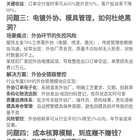
关键收益
：订单交付准时率可从65%提升至92%，客户投诉率下降
60%。
问题三：电镀外协、模具管理，如何杜绝黑
洞？
场景痛点：外协环节的失控风险
服饰五金70%工序需外协（电镀、喷漆、激光），传统管理依赖微
信沟通，经常出现：外协厂弄丢货、质量不达标却无人担责、对账
时数量对不上。
某纽扣厂曾因外协电镀延误，导致整批出口订单空运，单票损失运
费12万元。
解决方案：外协全链路管控
行业专属ERP的外协管理模块应实现：
外协订单电子化
：系统直发外协厂，明确工艺要求、交期、损耗率
条码化物流追踪
：外协发出/收回扫码登记，库存状态实时可查
质量追溯体系
：批次号关联外协厂、操作员、质检结果，责任清晰
模具寿命管理
：自动预警模具保养周期，避免因模具损坏导致的批
量不良
风险管控
：外协损耗率可从行业平均5%降至2%以内，年节省成本
显著。
问题四：成本核算模糊，到底赚不赚钱？