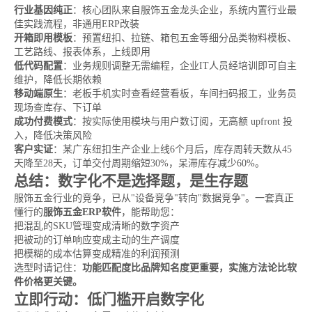
行业基因纯正
：核心团队来自服饰五金龙头企业，系统内置行业最
佳实践流程，非通用ERP改装
开箱即用模板
：预置纽扣、拉链、箱包五金等细分品类物料模板、
工艺路线、报表体系，上线即用
低代码配置
：业务规则调整无需编程，企业IT人员经培训即可自主
维护，降低长期依赖
移动端原生
：老板手机实时查看经营看板，车间扫码报工，业务员
现场查库存、下订单
成功付费模式
：按实际使用模块与用户数订阅，无高额 upfront 投
入，降低决策风险
客户实证
：某广东纽扣生产企业上线6个月后，库存周转天数从45
天降至28天，订单交付周期缩短30%，呆滞库存减少60%。
总结：数字化不是选择题，是生存题
服饰五金行业的竞争，已从"设备竞争"转向"数据竞争"。一套真正
懂行的
服饰五金ERP软件
，能帮助您：
把混乱的SKU管理变成清晰的数字资产
把被动的订单响应变成主动的生产调度
把模糊的成本估算变成精准的利润预测
选型时请记住：
功能匹配度比品牌知名度更重要，实施方法论比软
件价格更关键。
立即行动：低门槛开启数字化