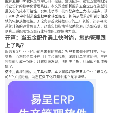
服饰五金ERP软件
是专为纽扣、拉链、金属配件、箱包五金等细分
行业设计的数字化管理系统。本文深度解析服饰五金企业在选型时
最关心的成本可控性、实施成功率、操作复杂度三大核心痛点，基
于200+家中小制造企业数字化转型经验，提供从需求诊断到价值落
地的完整决策框架。无论您是首次接触ERP的工厂老板，还是寻求
系统升级的运营负责人，这篇实战指南将帮助您避开选型陷阱，找
到真正适配服饰五金行业特性的ERP解决方案。
开篇：当五金配件遇上快时尚，您的管理跟
上了吗？
服饰五金行业正经历前所未有的挑战：客户要求48小时打样、7天
交货，而您的仓库还在用手工台账找货；爆款订单突然翻倍，生产
排期却乱成一锅粥；月底对账发现，明明卖了货，利润却不知道去
哪了。
这不是管理问题，是
工具代差
。本文将解答服饰五金企业主最关心
的5个关键问题，助您在数字化浪潮中建立竞争壁垒。