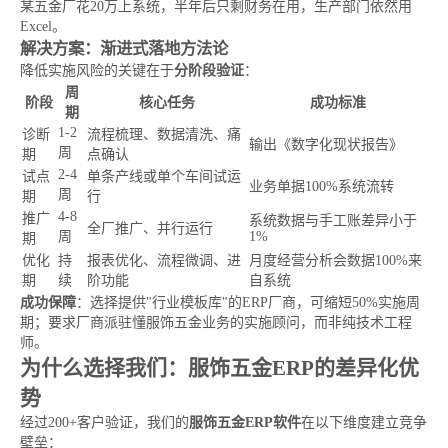
某五金厂花20万上系统，半年后只剩财务在用，生产部门依然用
Excel。
解决方案：渐进式落地方法论
降低实施风险的关键在于
分阶段验证
：
周
阶段
核心任务
成功标准
期
1-2
诊断
流程梳理、数据清洗、痛
输出《数字化现状报告》
周
期
点确认
2-4
试点
单条产线或单个车间试运
业务单据100%系统流转
周
期
行
4-8
推广
系统数据与手工账差异小于
全厂推广、并行运行
周
1%
期
优化
持
报表优化、流程微调、进
月度经营分析会数据100%来
期
续
阶功能
自系统
成功保障
：选择提供"行业模板库"的ERP厂商，可缩短50%实施周
期；要求厂商派驻懂服饰五金业务的实施顾问，而非纯技术工程
师。
为什么选择我们：服饰五金ERP的差异化优
势
经过200+客户验证，我们的
服饰五金ERP软件
在以下维度建立竞争
壁垒：