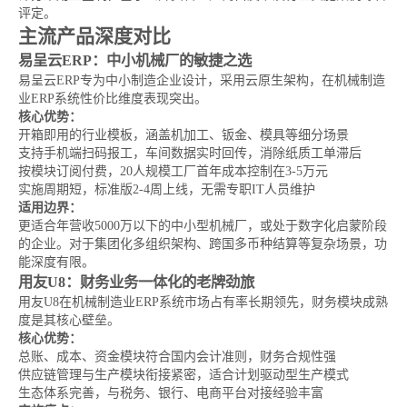
评定。
主流产品深度对比
易呈云ERP：中小机械厂的敏捷之选
易呈云ERP专为中小制造企业设计，采用云原生架构，在机械制造
业ERP系统性价比维度表现突出。
核心优势：
开箱即用的行业模板，涵盖机加工、钣金、模具等细分场景
支持手机端扫码报工，车间数据实时回传，消除纸质工单滞后
按模块订阅付费，20人规模工厂首年成本控制在3-5万元
实施周期短，标准版2-4周上线，无需专职IT人员维护
适用边界：
更适合年营收5000万以下的中小型机械厂，或处于数字化启蒙阶段
的企业。对于集团化多组织架构、跨国多币种结算等复杂场景，功
能深度有限。
用友U8：财务业务一体化的老牌劲旅
用友U8在机械制造业ERP系统市场占有率长期领先，财务模块成熟
度是其核心壁垒。
核心优势：
总账、成本、资金模块符合国内会计准则，财务合规性强
供应链管理与生产模块衔接紧密，适合计划驱动型生产模式
生态体系完善，与税务、银行、电商平台对接经验丰富