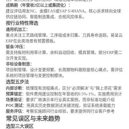
成熟期（年营收2亿以上或集团化）：
建议评估用友NC、金蝶EAS或SAP S/4HANA。核心诉求转向全球
供应链协同、智能制造集成、合规风控体系。
按行业特性筛选
通用机加工：
重点关注工艺路线管理、工序级成本归集、刀具寿命追踪。易呈云
ERP在此类场景有预置模板。
钣金/冲压：
需支持板材利用率计算、余料自动回收、模具管理。部分ERP需二
次开发实现。
非标设备制造：
项目制管理、设计变更频繁、长周期物料跟踪是核心痛点，需评估
系统的项目管理与变更控制模块。
选型五步法
内部诊断
：梳理现有流程痛点，区分"必须解决"与"锦上添花"需求
预算锚定
：软件费用建议控制在年营收的0.5%-1%，实施费用另计
场景验证
：要求厂商演示本行业真实案例，而非标准功能介绍
POC测试
：用真实历史数据测试关键流程，验证系统承载能力
服务评估
：考察实施顾问行业经验，要求提供同行业客户参考
常见误区与未来趋势
选型三大误区