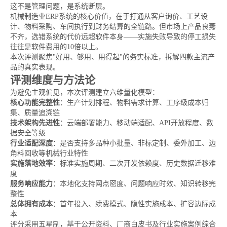
这不是管理问题，是系统断层。
机械制造业ERP系统的核心价值，在于打通从客户询价、工艺设
计、物料采购、车间执行到财务结算的全链路。但市场上产品良莠
不齐，选错系统的代价远超软件本身——实施失败导致的停工损失
往往是软件费用的10倍以上。
本次评测聚焦"好用、够用、用得起"的务实标准，拆解四款主流产
品的真实表现。
评测维度与方法论
为避免主观偏见，本次评测建立六维量化模型：
核心功能完整性
：生产计划排程、物料需求计算、工序级成本归
集、质量追溯链
技术架构先进性
：云端部署能力、移动端适配、API开放程度、数
据安全等级
行业适配深度
：是否支持多品种小批量、非标定制、委外加工、边
角料回收等机械行业特性
实施落地效率
：标准实施周期、二次开发依赖度、历史数据迁移难
度
服务响应能力
：本地化支持网点密度、问题响应时效、知识转移完
整性
总体拥有成本
：首年投入、续费模式、隐性实施成本、扩容边际成
本
评分采用五星制，基于公开资料、厂商白皮书及行业实施案例综合