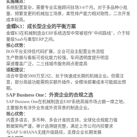
实施痛点：
系统配置复杂，需要专业实施顾问驻场3-6个月。对于多品种小批
量、频繁变更的机械加工场景，柔性排产能力相对刚性，二次开发
成本较高。
金蝶K3：成长型企业的平衡方案
金蝶K3在机械制造业ERP系统选型中常被视作"中间路线"，介于轻
量级SaaS与重型ERP之间。
核心优势：
BOS平台支持低代码扩展，企业可自主配置业务流程
生产数据与看板可视化能力较强，车间透明度提升明显
渠道覆盖广泛，二三线城市服务网点密度高
适配建议：
适合年营收5000万至2亿、处于快速成长期的机械企业。但需注
意，部分高级功能需购买额外插件，全模块部署成本可能超出预
期。
SAP Business One：外资企业的合规之选
SAP Business One在机械制造业ERP系统高端市场占据一席之地，
主要服务有涉外业务或外资背景的制造企业。
核心优势：
内置多语言、多币种、多会计准则支持，全球化合规能力强
数据架构严谨，审计追溯链完整，满足上市公司内控要求
与SAP S/4HANA无缝升级路径，支撑企业长期发展