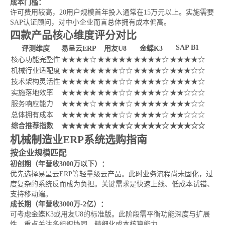
成本门槛：
许可费用较高，20用户规模首年投入通常在15万元以上。实施需要
SAP认证顾问，对中小企业而言总体拥有成本偏高。
四款产品核心维度评分对比
SAP B1
评测维度
易呈云ERP
用友U8
金蝶K3
核心功能完整性
★★★★☆
★★★★★
★★★★☆
★★★★☆
机械行业适配度
★★★★★
★★★☆☆
★★★★☆
★★★☆☆
技术架构灵活性
★★★★★
★★★☆☆
★★★★☆
★★★★☆
实施落地效率
★★★★★
★★★☆☆
★★★★☆
★★☆☆☆
服务响应能力
★★★★☆
★★★★☆
★★★★★
★★★☆☆
总体拥有成本
★★★★★
★★★☆☆
★★★★☆
★★☆☆☆
综合推荐指数
★★★★★
★★★★☆
★★★★☆
★★★☆☆
机械制造业ERP系统选购指南
按企业规模匹配
初创期（年营收3000万以下）：
优先选择易呈云ERP等轻量级云产品。此时业务流程尚未固化，过
度复杂的系统反而成为负担。关键需求是快速上线、低成本试错、
支持移动端。
成长期（年营收3000万-2亿）：
可考虑金蝶K3或用友U8的标准版。此阶段需平衡功能深度与扩展
性，重点关注多组织协同、精细化成本核算能力。