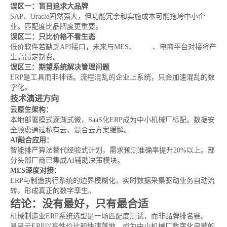
误区一：盲目追求大品牌
SAP、Oracle固然强大，但功能冗余和实施成本可能拖垮中小企
业。匹配度比品牌度更重要。
误区二：只比价格不看生态
低价软件若缺乏API接口，未来与MES、
WMS
、电商平台对接将产
生高昂定制费。
误区三：期望系统解决管理问题
ERP是工具而非神话。流程混乱的企业上系统，只会加速混乱的数
字化。
技术演进方向
云原生架构：
本地部署模式逐渐式微，SaaS化ERP成为中小机械厂标配。数据安
全顾虑通过私有云、混合云方案缓解。
AI融合应用：
智能排产算法替代经验式计划，需求预测准确率提升20%以上。部
分头部厂商已集成AI辅助决策模块。
MES深度对接：
ERP与制造执行系统的边界模糊化，实时数据采集驱动业务自动流
转，形成真正的数字孪生。
结论：没有最好，只有最合适
机械制造业ERP系统选型是一场匹配度测试，而非品牌排名赛。
易呈云ERP以高性价比和快速落地，成为中小机械厂数字化启蒙的