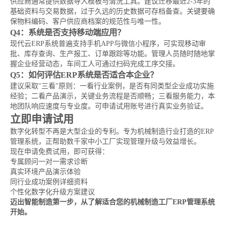
供应商通常提供数据导入模板与清洗工具。建议迁移最近2-3年的
基础资料与交易数据，过于久远的历史数据可存档备查。关键要确
保物料编码、客户供应商档案的规范性与唯一性。
Q4：系统是否支持移动端应用？
现代云ERP系统普遍支持手机APP与微信小程序，可实现移动审
批、库存查询、生产报工、订单跟踪等功能。管理人员随时随地掌
握企业经营动态，车间工人可通过扫码完成工序交接。
Q5：如何评估ERP系统是否适合本企业？
建议采取"三看"原则：一看行业案例，是否有同类型企业成功实施
经验；二看产品演示，关键业务流程是否顺畅；三看服务能力，本
地团队响应速度与专业度。可申请试用账号进行真实业务验证。
立即申请试用
数字化转型不再是大型企业的专利。专为机械制造行业打造的ERP
管理系统，正帮助数千家中小工厂实现管理升级与效益增长。
现在申请免费试用，即可获得：
专属顾问一对一需求诊断
真实环境产品演示体验
同行业成功案例详细资料
个性化数字化升级方案建议
迈出智能制造第一步，从了解适合您的机械制造工厂ERP管理系统
开始。