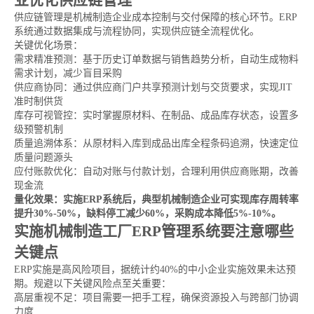
业优化供应链管理
供应链管理是机械制造企业成本控制与交付保障的核心环节。ERP
系统通过数据集成与流程协同，实现供应链全流程优化。
关键优化场景：
需求精准预测：基于历史订单数据与销售趋势分析，自动生成物料
需求计划，减少盲目采购
供应商协同：通过供应商门户共享预测计划与交货要求，实现JIT
准时制供货
库存可视管控：实时掌握原材料、在制品、成品库存状态，设置多
级预警机制
质量追溯体系：从原材料入库到成品出库全程条码追溯，快速定位
质量问题源头
应付账款优化：自动对账与付款计划，合理利用供应商账期，改善
现金流
量化效果：实施ERP系统后，典型机械制造企业可实现库存周转率
提升30%-50%，缺料停工减少60%，采购成本降低5%-10%。
实施机械制造工厂ERP管理系统要注意哪些
关键点
ERP实施是高风险项目，据统计约40%的中小企业实施效果未达预
期。规避以下关键风险点至关重要：
高层重视不足：项目需要一把手工程，确保资源投入与跨部门协调
力度