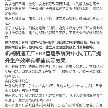
需求边界不清：避免过度定制导致项目延期，优先解决核心痛点
基础数据质量：历史数据清洗与编码规范是系统运行基础，需投入
足够时间
用户抵触变革：加强培训与沟通，建立激励机制，确保系统真正用
起来
急于求成心态：预留充足测试时间，避免未经充分验证即全面上线
忽视持续运维：建立内部系统管理员团队，不要完全依赖外部服务
商
成功要素：选择"软件+实施+服务"综合能力强的供应商，签订明
确的阶段目标与验收标准，建立月度复盘机制及时调整策略。
机械制造工厂ERP管理系统对中小加工厂提
升生产效率有哪些实际效果
中小机械加工厂普遍面临生产计划粗放、进度反馈滞后、在制品积
压等问题。ERP系统通过流程标准化与数据实时化，带来可量化的
效率提升。
实际效果体现在：
计划编制效率：手工排产需2-3天，系统自动排产仅需2小时，且考
虑设备能力与物料齐套
车间透明度：通过PDA或手机端实时报工，管理人员随时掌握各工
序进度，减少现场巡视时间50%
物料齐套率：系统自动计算缺料情况，提前预警采购与跟催，齐套