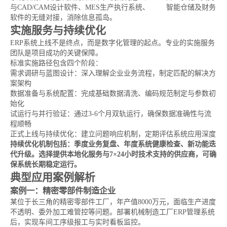
与CAD/CAM设计软件、MES生产执行系统、
WMS
智能仓储及财务
软件的无缝对接，消除信息孤岛。
实施服务与持续优化
ERP系统上线不是终点，而是数字化管理的起点。专业的实施服务
团队是项目成功的关键保障。
标准实施路径包含四个阶段：
需求调研与蓝图设计：深入理解企业业务流程，制定匹配的解决方
案架构
数据准备与系统配置：完成基础数据清洗、编码规范制定与参数初
始化
试运行与并行验证：通过3-6个月双轨运行，确保数据准确性与流
程顺畅
正式上线与持续优化：建立问题响应机制，定期评估系统应用深度
持续优化机制包括：季度业务复盘、年度系统健康检查、新功能迭
代升级。选择提供本地化服务与7×24小时技术支持的供应商，可确
保系统长期稳定运行。
典型应用案例解析
案例一：精密零部件制造企业
某位于长三角的精密零部件工厂，年产值8000万元，面临生产进度
不透明、委外加工难管控等问题。部署机械制造工厂ERP管理系统
后，实现车间工序级报工与实时看板监控。