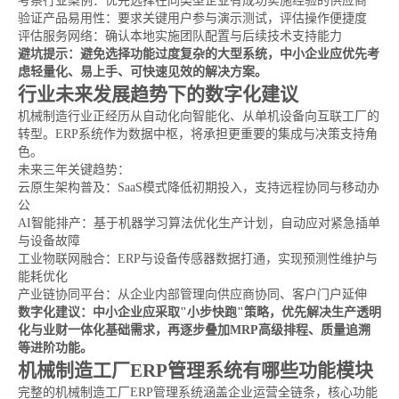
考察行业案例：优先选择在同类型企业有成功实施经验的供应商
验证产品易用性：要求关键用户参与演示测试，评估操作便捷度
评估服务网络：确认本地实施团队配置与后续技术支持能力
避坑提示：避免选择功能过度复杂的大型系统，中小企业应优先考
虑轻量化、易上手、可快速见效的解决方案。
行业未来发展趋势下的数字化建议
机械制造行业正经历从自动化向智能化、从单机设备向互联工厂的
转型。ERP系统作为数据中枢，将承担更重要的集成与决策支持角
色。
未来三年关键趋势：
云原生架构普及：SaaS模式降低初期投入，支持远程协同与移动办
公
AI智能排产：基于机器学习算法优化生产计划，自动应对紧急插单
与设备故障
工业物联网融合：ERP与设备传感器数据打通，实现预测性维护与
能耗优化
产业链协同平台：从企业内部管理向供应商协同、客户门户延伸
数字化建议：中小企业应采取"小步快跑"策略，优先解决生产透明
化与业财一体化基础需求，再逐步叠加MRP高级排程、质量追溯
等进阶功能。
机械制造工厂ERP管理系统有哪些功能模块
完整的机械制造工厂ERP管理系统涵盖企业运营全链条，核心功能