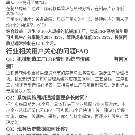
率从60%提升至90%以上
在制品周转：通过工序转移单管理与瓶颈分析，在制品库存降低
30%-40%
异常响应速度：设备故障、质量异常实时推送，处理响应时间从平
均4小时缩短至30分钟
综合效益：典型50-200人规模的机械加工厂，实施ERP系统首年即
可实现生产效率提升20%-35%，管理成本降低15%-25%，投资回
收期通常控制在12-18个月。
行业相关用户关心的问题FAQ
Q1：机械制造工厂ERP管理系统与传统
进销存软件
有何区
别？
进销存软件侧重贸易流通环节的库存与账务管理，缺乏生产管理模
块。机械制造工厂ERP管理系统深度覆盖BOM、工艺路线、工序报
工、MRP等制造核心场景，支持按单生产与项目制管理，是制造业
专属解决方案。
Q2：系统实施周期通常需要多长时间？
标准实施周期为3-6个月，具体取决于企业规模与业务复杂度。中
小企业选择轻量化云ERP，可实现1-2个月快速上线。建议分阶段
实施，优先上线销售、采购、库存与财务模块，再逐步扩展生产管
理功能。
Q3：现有历史数据如何迁移？