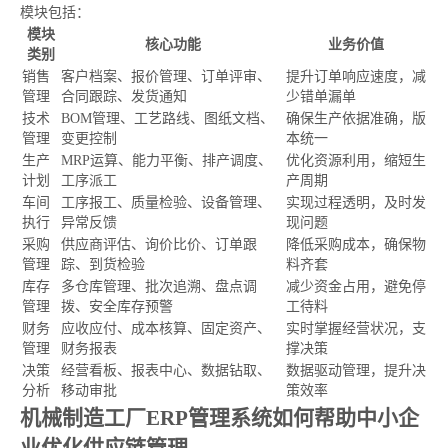
模块包括：
模块
核心功能
业务价值
类别
销售
客户档案、报价管理、订单评审、
提升订单响应速度，减
管理
合同跟踪、发货通知
少错单漏单
技术
BOM管理、工艺路线、图纸文档、
确保生产依据准确，版
管理
变更控制
本统一
生产
MRP运算、能力平衡、排产调度、
优化资源利用，缩短生
计划
工序派工
产周期
车间
工序报工、质量检验、设备管理、
实现过程透明，及时发
执行
异常反馈
现问题
采购
供应商评估、询价比价、订单跟
降低采购成本，确保物
管理
踪、到货检验
料齐套
库存
多仓库管理、批次追溯、盘点调
减少资金占用，避免停
管理
拨、安全库存预警
工待料
财务
应收应付、成本核算、固定资产、
实时掌握经营状况，支
管理
财务报表
撑决策
决策
经营看板、报表中心、数据钻取、
数据驱动管理，提升决
分析
移动审批
策效率
机械制造工厂ERP管理系统如何帮助中小企