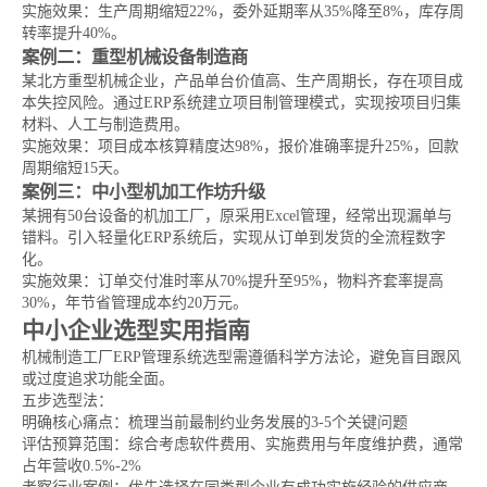
实施效果：生产周期缩短22%，委外延期率从35%降至8%，库存周
转率提升40%。
案例二：重型机械设备制造商
某北方重型机械企业，产品单台价值高、生产周期长，存在项目成
本失控风险。通过ERP系统建立项目制管理模式，实现按项目归集
材料、人工与制造费用。
实施效果：项目成本核算精度达98%，报价准确率提升25%，回款
周期缩短15天。
案例三：中小型机加工作坊升级
某拥有50台设备的机加工厂，原采用Excel管理，经常出现漏单与
错料。引入轻量化ERP系统后，实现从订单到发货的全流程数字
化。
实施效果：订单交付准时率从70%提升至95%，物料齐套率提高
30%，年节省管理成本约20万元。
中小企业选型实用指南
机械制造工厂ERP管理系统选型需遵循科学方法论，避免盲目跟风
或过度追求功能全面。
五步选型法：
明确核心痛点：梳理当前最制约业务发展的3-5个关键问题
评估预算范围：综合考虑软件费用、实施费用与年度维护费，通常
占年营收0.5%-2%