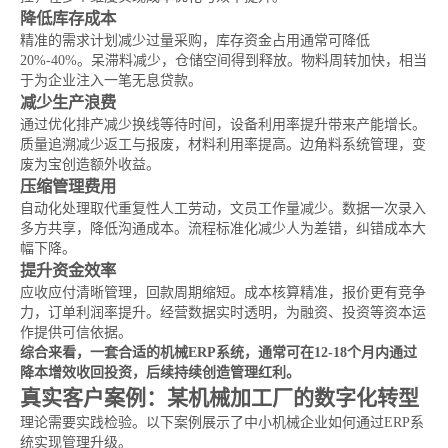
降低库存成本
精准的需求计划减少过量采购，库存资金占用通常可降低
20%-40%。呆滞料减少，仓储空间得到释放。物料周转加快，相当
于为企业注入一笔无息贷款。
减少生产浪费
通过优化排产减少换线等待时间，设备利用率提升带来产能增长。
质量追溯减少返工与报废，材料利用率提高。边角料系统管理，变
废为宝创造额外收益。
压缩管理费用
自动化处理取代重复性人工劳动，文员工作量减少。数据一次录入
多方共享，降低沟通成本。流程标准化减少人为差错，纠错成本大
幅下降。
提升资金效率
应收应付清晰管理，回款周期缩短。成本核算精准，报价更有竞争
力，订单利润率提升。经营数据实时透明，为融资、投资等资本运
作提供可信依据。
综合来看，一套合适的机械ERP系统，通常可在12-18个月内通过
降本增效收回投资，后续持续创造管理红利。
真实客户案例：某机械加工厂的数字化转型
理论需要实践检验。以下案例展示了中小机械企业如何通过ERP系
统实现管理升级。