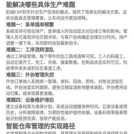
能解决哪些具体生产难题
机械ERP软件针对生产现场的痛点，提供了场景化的解决方案。这
些功能直击管理要害，让车间运作更加顺畅。
难题一：急单插单频繁
系统支持可视化排产，急单插入时自动显示对后续订单的影响。管
理人员可直观评估交期冲突，与客户协商确定合理交付时间。排产
调整一键下发，车间即时收到最新指令。
难题二：工序流转混乱
通过工序级管理，每个零件的加工路线清晰可控。工人扫码报工，
自动记录开工、完工、合格、报废数量。在制品状态实时可见，杜
绝零件丢失或积压在某道工序。
难题三：外协管理失控
外协订单纳入系统统一管理，发料、回收、质检、对账全流程在
线。外协进度实时跟踪，避免交期延误影响整体装配。外协费用自
动归集，成本核算更准确。
难题四：设备维护滞后
建立设备档案与维保计划，系统自动提醒保养时间。记录设备故障
历史，分析故障规律，为预防性维护提供依据。设备利用率报表帮
助识别瓶颈资源，指导产能投资。
智能仓库管理的实现路径
仓库是制造企业的物流枢纽，其管理水平直接影响生产连续性与资