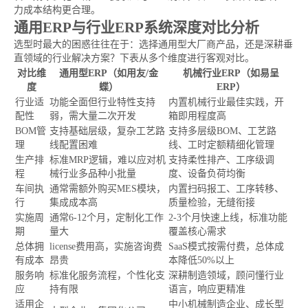
力成本结构更合理。
通用ERP与行业ERP系统深度对比分析
选型时最大的困惑往往在于：选择通用型大厂商产品，还是深耕垂
直领域的行业解决方案？下表从多个维度进行客观对比。
对比维
通用型ERP（如用友/金
机械行业ERP（如易呈
度
蝶）
ERP）
行业适
功能全面但行业特性支持
内置机械行业最佳实践，开
配性
弱，需大量二次开发
箱即用程度高
BOM管
支持基础层级，复杂工艺路
支持多层级BOM、工艺路
理
线配置困难
线、工时定额精细化管理
生产排
标准MRP逻辑，难以应对机
支持柔性排产、工序级调
程
械行业多品种小批量
度、设备负荷均衡
车间执
通常需额外购买MES模块，
内置扫码报工、工序转移、
行
集成成本高
质量检验，无缝衔接
实施周
通常6-12个月，定制化工作
2-3个月快速上线，标准功能
期
量大
覆盖核心需求
总体拥
license费用高，实施咨询费
SaaS模式按需付费，总体成
有成本
昂贵
本降低50%以上
服务响
标准化服务流程，个性化支
深耕制造领域，顾问懂行业
应
持有限
语言，响应更精准
适用企
中小机械制造企业、成长型