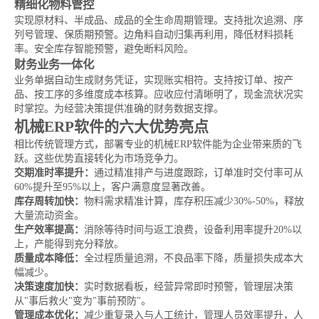
精细化物料管控
实现原材料、半成品、成品的全生命周期管理。支持批次追溯、序
列号管理、保质期预警。边角料自动归集再利用，降低材料损耗
率。安全库存智能预警，避免断料风险。
财务业务一体化
业务单据自动生成财务凭证，实现账实相符。支持按订单、按产
品、按工序的多维度成本核算。应收应付清晰明了，现金流状况实
时掌控。为经营决策提供准确的财务数据支撑。
机械ERP软件的六大优势亮点
相比传统管理方式，部署专业的机械ERP软件能为企业带来质的飞
跃。这些优势直接转化为市场竞争力。
交期准时率提升：
通过精准排产与进度跟踪，订单准时交付率可从
60%提升至95%以上，客户满意度显著改善。
库存周转加快：
物料需求精准计算，库存积压减少30%-50%，释放
大量流动资金。
生产效率提高：
消除等待时间与返工浪费，设备利用率提升20%以
上，产能得到充分释放。
质量成本降低：
全过程质量追溯，不良品率下降，质量损失成本大
幅减少。
决策速度加快：
实时数据看板，经营异常即时预警，管理层决策
从"事后救火"变为"事前预防"。
管理成本优化：
减少重复录入与人工统计，管理人员效率提升，人