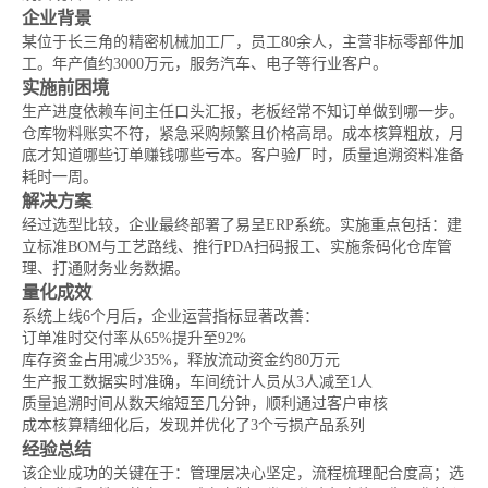
企业背景
某位于长三角的精密机械加工厂，员工80余人，主营非标零部件加
工。年产值约3000万元，服务汽车、电子等行业客户。
实施前困境
生产进度依赖车间主任口头汇报，老板经常不知订单做到哪一步。
仓库物料账实不符，紧急采购频繁且价格高昂。成本核算粗放，月
底才知道哪些订单赚钱哪些亏本。客户验厂时，质量追溯资料准备
耗时一周。
解决方案
经过选型比较，企业最终部署了易呈ERP系统。实施重点包括：建
立标准BOM与工艺路线、推行PDA扫码报工、实施条码化仓库管
理、打通财务业务数据。
量化成效
系统上线6个月后，企业运营指标显著改善：
订单准时交付率从65%提升至92%
库存资金占用减少35%，释放流动资金约80万元
生产报工数据实时准确，车间统计人员从3人减至1人
质量追溯时间从数天缩短至几分钟，顺利通过客户审核
成本核算精细化后，发现并优化了3个亏损产品系列
经验总结
该企业成功的关键在于：管理层决心坚定，流程梳理配合度高；选