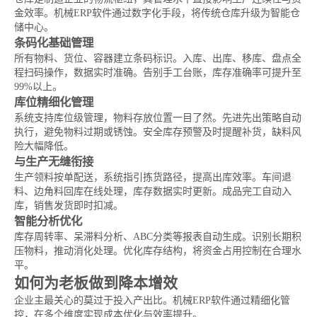
金效率。机械ERP软件通过数字化手段，将传统仓库升级为智能仓
储中心。
条码化基础管理
所有物料、货位、容器建立条码标识。入库、出库、移库、盘点全
程扫码操作，数据实时准确。告别手工台账，库存准确率可提升至
99%以上。
库位精细化管理
系统支持库位级管理，物料存放位置一目了然。先进先出策略自动
执行，避免物料过期或锈蚀。安全库存预警及时提醒补货，缺料风
险大幅降低。
与生产无缝衔接
生产领料按单配送，系统指引拣货路径，提高出库效率。车间退
料、边角料回库在线处理，库存数据实时更新。成品完工自动入
库，销售发货即时扣减。
智能分析优化
库存周转率、呆滞料分析、ABC分类等报表自动生成。识别长期积
压物料，推动消化处理。优化库存结构，将资金占用控制在合理水
平。
如何为老板做到降本增效
企业主最关心的莫过于投入产出比。机械ERP软件通过精细化管
控，在多个维度实现成本优化与效率提升。