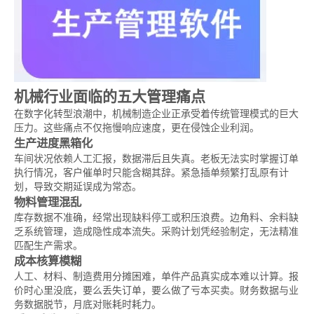
机械行业面临的五大管理痛点
在数字化转型浪潮中，机械制造企业正承受着传统管理模式的巨大
压力。这些痛点不仅拖慢响应速度，更在侵蚀企业利润。
生产进度黑箱化
车间状况依赖人工汇报，数据滞后且失真。老板无法实时掌握订单
执行情况，客户催单时只能含糊其辞。紧急插单频繁打乱原有计
划，导致交期延误成为常态。
物料管理混乱
库存数据不准确，经常出现缺料停工或积压浪费。边角料、余料缺
乏系统管理，造成隐性成本流失。采购计划凭经验制定，无法精准
匹配生产需求。
成本核算模糊
人工、材料、制造费用分摊困难，单件产品真实成本难以计算。报
价时心里没底，要么丢失订单，要么做了亏本买卖。财务数据与业
务数据脱节，月底对账耗时耗力。