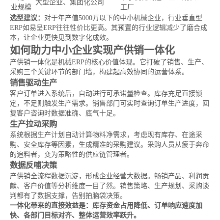
大型企业、集团化公司
业规模
工厂
选型建议：
对于年产值5000万以下的中小机械企业，行业垂直型
ERP如易呈ERP往往性价比更高。其预置的行业逻辑减少了磨合成
本，让企业更快见到数字化成效。
如何助力中小企业实现产供销一体化
产供销一体化是机械ERP的核心价值体现。它打破了销售、生产、
采购三个关键环节的部门墙，构建起高效协同的运营体系。
销售驱动生产
客户订单进入系统后，自动进行可承诺量检查。库存充足直接锁
定，不足则触发生产需求。销售部门可实时查询订单生产进度，回
复客户咨询时数据准确、底气十足。
生产拉动采购
系统根据生产计划自动计算物料净需求，考虑现有库存、在途采
购、安全库存等因素，生成精准的采购建议。采购人员从疲于奔命
的追料者，变为策略性的供应链管理者。
数据反哺决策
产供销全流程数据沉淀，形成企业经营大数据。畅销产品、利润贡
献、客户价值等分析维度一目了然。销售策略、生产规划、采购谈
判都有了数据支撑，告别拍脑袋决策。
一体化带来的直接效益是：库存资金占用降低、订单响应速度加
快、各部门目标对齐、整体运营效率跃升。