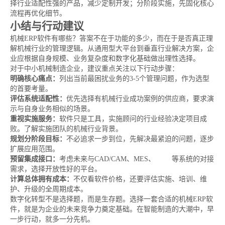
择行业适配性强的产品，减少定制开发；分阶段实施，先固化核心
流程再优化细节。
小结与行动建议
机械ERP软件有哪些？答案不在于功能的多少，而在于是否真正理
解机械行业的管理逻辑。从通用型大平台到垂直行业解决方案，企
业应根据自身规模、业务复杂度和数字化基础做出理性选择。
对于中小机械制造企业，建议重点关注以下行动步骤：
明确核心痛点：
列出当前最困扰业务的3-5个管理问题，作为选型
的首要考量。
评估系统适配性：
优先选择有机械行业成功案例的供应商，要求演
示与自身业务相似的场景。
重视实施服务：
软件只是工具，实施顾问的行业经验决定项目成
败。了解实施团队的机械行业背景。
规划分阶段目标：
不必追求一步到位，先解决最紧迫的问题，逐步
扩展应用范围。
预留集成接口：
考虑未来与CAD/CAM、MES、
WMS
等系统的对接
需求，选择开放性好的平台。
计算总体拥有成本：
不仅看软件价格，还要评估实施、培训、维
护、升级的全周期成本。
数字化转型不是选择题，而是生存题。选择一套合适的机械ERP软
件，就是为企业的未来竞争力奠定基础。在智能制造的大潮中，早
一步行动，就多一分先机。