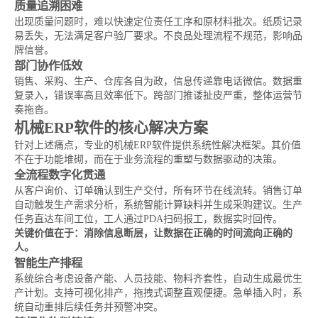
质量追溯困难
出现质量问题时，难以快速定位责任工序和原材料批次。纸质记录
易丢失，无法满足客户验厂要求。不良品处理流程不规范，影响品
牌信誉。
部门协作低效
销售、采购、生产、仓库各自为政，信息传递靠电话微信。数据重
复录入，错误率高且效率低下。跨部门推诿扯皮严重，整体运营节
奏拖沓。
机械ERP软件的核心解决方案
针对上述痛点，专业的机械ERP软件提供系统性解决框架。其价值
不在于功能堆砌，而在于业务流程的重塑与数据驱动的决策。
全流程数字化贯通
从客户询价、订单确认到生产交付，所有环节在线流转。销售订单
自动触发生产需求分析，系统智能计算缺料并生成采购建议。生产
任务直达车间工位，工人通过PDA扫码报工，数据实时回传。
关键价值在于：消除信息断层，让数据在正确的时间流向正确的
人。
智能生产排程
系统综合考虑设备产能、人员技能、物料齐套性，自动生成最优生
产计划。支持可视化排产，拖拽式调整直观便捷。急单插入时，系
统自动重排后续任务并预警冲突。