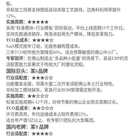
板。
非标加工场景支持图纸自动关联工艺路线，边角料利用率提升
12%。
实施周期：★★★★★
采用"标准模块+行业模板"双轮驱动，平均上线周期15个工作日。
支持先跑通进销存，再渐进启用生产模块，降低变革阻力。
TCO总成本：★★★★☆
SaaS模式按年订阅，无服务器购置成本。
三年TCO较传统方案降低60%，适合预算敏感的佛山中小厂。
专家锐评：
在佛山制造业"多品种小批量"的场景下，易呈ERP的灵
活配置能力显著优于传统大厂的僵化流程。
国际巨头：某S品牌
行业适配度：★★★☆☆
功能覆盖全面，但需大量二次开发适配佛山本土行业特性。
非标加工模块缺失，家具行业BOM管理需定制开发。
实施周期：★★☆☆☆
标准实施周期6-12个月，对快节奏的佛山企业而言周期过长。
TCO总成本：★★☆☆☆
许可费高昂，年均运维成本占软件费用22%。
适合年产值5亿以上、有专职IT团队的大型集团。
国内老牌：某Y品牌
行业适配度：★★★★☆