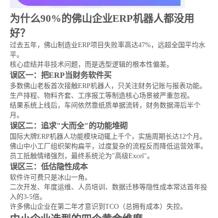
为什么90%的佛山企业ERP机器人都没用
好？
过去五年，佛山制造业ERP项目失败率高达47%，远超全国平均水
平。
核心症结并非技术问题，而是选型逻辑的根本性偏差。
误区一：把ERP当财务软件买
多数佛山老板首次接触ERP机器人，只关注财务记账与报表功能。
生产排程、物料齐套、工序报工等制造核心场景被严重忽视。
结果系统上线后，车间依然靠纸质单据流转，财务数据滞后半个
月。
误区二：追求"大而全"的功能堆砌
国际大牌ERP机器人功能模块动辄上千个，实施周期长达12个月。
佛山中小工厂组织架构扁平，过度复杂的流程反而降低运营效率。
员工抵触情绪强烈，最终系统沦为"高级Excel"。
误区三：低估隐性成本
软件许可费只是冰山一角。
二次开发、年度运维、人员培训、数据迁移等隐性成本常达首年投
入的3-5倍。
许多佛山企业在第二年才意识到TCO（总拥有成本）失控。