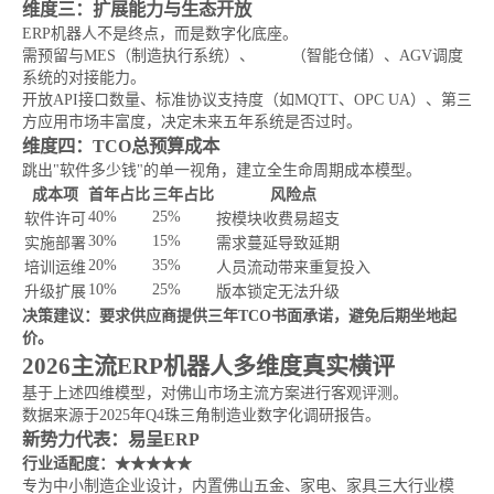
维度三：扩展能力与生态开放
ERP机器人不是终点，而是数字化底座。
需预留与MES（制造执行系统）、
WMS
（智能仓储）、AGV调度
系统的对接能力。
开放API接口数量、标准协议支持度（如MQTT、OPC UA）、第三
方应用市场丰富度，决定未来五年系统是否过时。
维度四：TCO总预算成本
跳出"软件多少钱"的单一视角，建立全生命周期成本模型。
成本项
首年占比
三年占比
风险点
40%
25%
软件许可
按模块收费易超支
30%
15%
实施部署
需求蔓延导致延期
20%
35%
培训运维
人员流动带来重复投入
10%
25%
升级扩展
版本锁定无法升级
决策建议：要求供应商提供三年TCO书面承诺，避免后期坐地起
价。
2026主流ERP机器人多维度真实横评
基于上述四维模型，对佛山市场主流方案进行客观评测。
数据来源于2025年Q4珠三角制造业数字化调研报告。
新势力代表：易呈ERP
行业适配度：★★★★★
专为中小制造企业设计，内置佛山五金、家电、家具三大行业模