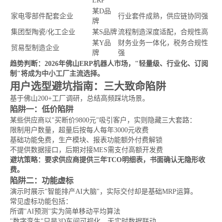
ERP
某D品
家电零部件配套企业
行业套件成熟，供应链协同强
牌
集团型陶瓷/化工企业
某S品牌
流程制造深度适配，合规性高
某Y品
财务业务一体化，税务合规性
贸易型制造企业
牌
强
趋势判断：2026年佛山ERP机器人市场，"轻量级、行业化、订阅
制"将成为中小工厂主流选择。
用户选型避坑指南：三大致命陷阱
基于佛山200+工厂调研，总结高频踩坑场景。
陷阱一：低价陷阱
某些供应商以"买断价9800元"吸引客户，实则隐藏三大套路：
限制用户数量，超量后按每人每年3000元收费
基础功能免费，生产模块、报表功能额外付费解锁
不提供数据接口，后期对接MES需支付高额开发费
避坑策略：要求供应商提供三年TCO明细表，书面确认无隐形收
费。
陷阱二：功能虚标
演示时展示"智能排产AI大脑"，实际交付却是基础MRP运算。
常见虚标功能包括：
所谓"AI预测"实为简单移动平均算法
"数字孪生"只是3D车间可视化，无实时数据联动