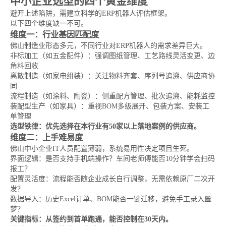
中小企业选型的四个黄金维度
避开上述陷阱，需建立科学的ERP机器人评估框架。
以下四个维度缺一不可。
维度一：行业基因匹配度
佛山制造业形态多元，不同行业对ERP机器人的需求差异巨大。
非标加工（如五金配件）：强调图纸管理、工艺路线灵活变更、边
角料回收
离散制造（如家电组装）：关注物料齐套、序列号追溯、供应商协
同
流程制造（如涂料、陶瓷）：侧重配方管理、批次追溯、能耗监控
装配型生产（如家具）：重视BOM多级展开、包装方案、安装工
单管理
选型铁律：优先选择在本行业有50家以上落地案例的供应商。
维度二：上手难易度
佛山中小企业IT人员配置薄弱，系统易用性决定项目生死。
界面逻辑：是否支持手机端操作？车间老师傅能否10分钟学会扫码
报工？
配置灵活度：流程能否随企业成长自行调整，无需依赖原厂二次开
发？
数据导入：历史Excel订单、BOM能否一键迁移，避免手工录入噩
梦？
关键指标：从签约到首单跑通，能否控制在30天内。