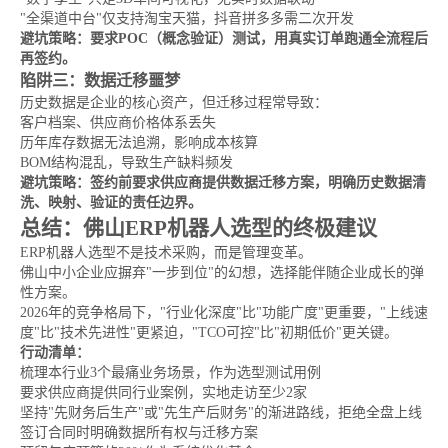
"全渠道中台"仅支持淘宝天猫，抖音拼多多需二次开发
避坑策略：要求POC（概念验证）测试，用真实订单跑通全流程后
再签约。
陷阱三：数据迁移噩梦
历史数据是企业的核心资产，但迁移过程常导致：
客户档案、供应商价格体系丢失
历年库存数据无法追溯，影响成本核算
BOM结构混乱，导致生产缺料频发
避坑策略：签约前要求供应商提供数据迁移方案，明确历史数据清
洗、映射、验证的责任边界。
总结：佛山ERP机器人选型的终极建议
ERP机器人选型不是技术采购，而是管理变革。
佛山中小企业应摒弃"一步到位"的幻想，选择能伴随企业成长的弹
性方案。
2026年的竞争格局下，"行业化深度"比"功能广度"更重要，"上线速
度"比"技术先进性"更紧迫，"TCO可控"比"初期低价"更关键。
行动清单：
梳理本行业3个最痛业务场景，作为选型测试用例
要求供应商提供同行业案例，实地走访至少2家
坚持"先财务后生产"或"先生产后财务"的渐进路线，拒绝全盘上线
签订合同时明确数据所有权与迁移方案