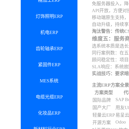
精加工ERP
免服务器投入，降
API开放，方便对
灯饰照明ERP
移动端原生支持，
自动升级，持续享
淘汰警告：传统C
机电ERP
维度五：服务
选系统本质是选长
齿轮轴承ERP
同行案例数：在五
顾问稳定性：项目
紧固件ERP
SLA响应：系统故
实战技巧：要求暗
MES系统
主流ERP方案全景
方案类型
代
电缆光缆ERP
SAP Bu
国际品牌
国产大厂
用友U8
化妆品ERP
轻量云ERP
易呈云
Odoo
开源方案