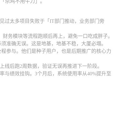
是「杀鸡不用牛刀」。
见过太多项目失败于「IT部门推动，业务部门旁
产。财务模块等流程跑顺后再上，避免一口吃成胖子。
必须准确无误。这是地基，地基不稳，大厦必塌。
线全程参与。他们是种子用户，也是后期推广的核心力
上线后跑2周数据，验证无误再推进下一阶段。
率与绩效挂钩。3个月后，系统使用率从40%提升至