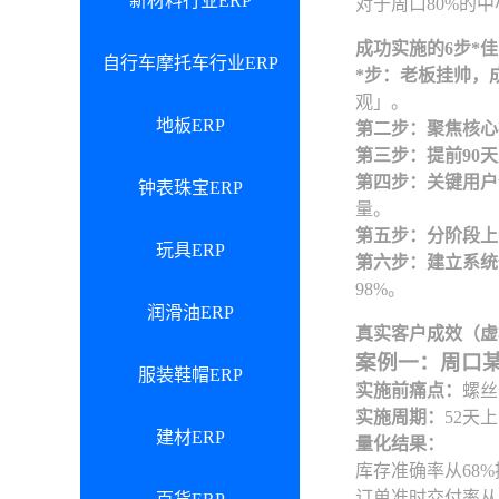
新材料行业ERP
对于周口80%的
成功实施的6步*
自行车摩托车行业ERP
*步：老板挂帅，
观」。
地板ERP
第二步：聚焦核心
第三步：提前90
第四步：关键用户
钟表珠宝ERP
量。
第五步：分阶段上
玩具ERP
第六步：建立系统
98%。
润滑油ERP
真实客户成效（虚
案例一：周口某
服装鞋帽ERP
实施前痛点：
螺丝
实施周期：
52天
建材ERP
量化结果：
库存准确率从68%
订单准时交付率从5