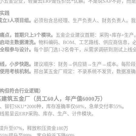
中小五金企业，轻量云ERP是性价比*优解。不是说SAP不好，而
佳实践
成立3人项目组。
必须包含总经理、生产负责人、财务负责人。我
痛点，首期只上3个模块。
五金企业建议首期：采购+库存+生
天启动主数据清洗。
物料编码、BOM、工艺路线、供应商信息，
全程参与设计。
每个部门选1-2名骨干，从需求调研到测试上
线，小步快跑。
建议顺序：财务→供应链→生产→成本。每阶段
使用考核机制。
邢台某五金厂规定：不录系统不发货，数据准确
构但符合行业逻辑）
建筑五金厂（员工60人，年产值6000万）
、铆钉SKU*2000种，库存准确率仅68%，急单交付率55%。
上线易呈云ERP采购、库存、生产、计件模块。
提升至97%，释放积压资金180万
5%提升至89%，客户投诉下降60%