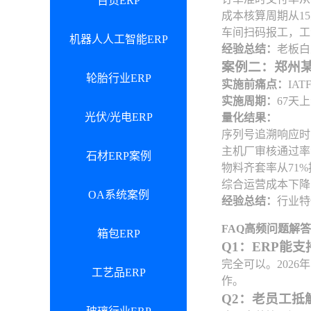
百货ERP
成本核算周期从1
车间扫码报工，工
机器人人工智能ERP
经验总结：
老板白
案例二：郑州某
轮胎行业ERP
实施前痛点：
IA
实施周期：
67天
光伏/光电ERP
量化结果：
序列号追溯响应时
主机厂审核通过率*
石材ERP案例
物料齐套率从71%
综合运营成本下降1
OA系统案例
经验总结：
行业特
FAQ高频问题解答
箱包ERP
Q1：ERP能
完全可以。202
工艺品ERP
作。
Q2：老员工抵