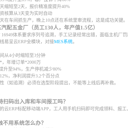
5天缩短至2天，报价精准度提升40%
资核算从3天变为实时自动
天在车间抓生产，晚上10点还在系统里审流程，这是成功关键。
汽配五金厂（员工130人，年产值1.5亿）
TF 16949体系要求序列号追溯，手工记录经常出错，面临主机厂
上线易呈云ERP全模块，对接
MES系统
。
间从4小时缩短至3分钟
，年增订单*2000万
提升至94%，生产停机减少80%
2%，净利润提升3.2个百分点
性（如追溯）必须在选型阶段提出，不能等上线后再补救。
支持扫码出入库和车间报工吗？
6年的云ERP标配移动端APP，工人用手机扫码即可完成领料、报
触不用系统怎么办？