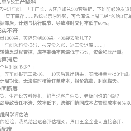
单VS生产缺料
李冲进车间：「王厂长，A客户加急500套铰链，下班前必须发货
el：「查下库存……系统显示原料够，可仓库说上周已经*领给B订
据滞后，计划与执行脱节，导致准时交付率低于60%。
账实不符
1000袋，实际只剩600袋。400袋去哪儿了？
「车间领料没扫码，报废没入账，返工没退库……」
转缺乏过程管控，库存准确率普遍低于75%，资金积压严重。
核算滞后
个月利润多少？」
，等车间报完工数据。」10天后算出结果：实际接单亏损3个点
计周期长，无法实时核算订单成本，报价靠蒙，利润靠天。
协同断层
货，生产说等料停机，销售说客户催货，老板问谁的问题？
岛导致责任不清、效率低下，跨部门协同成本占管理成本40%以
型五维科学评估法
工厂的经验，我总结出这套评估框架，周口五金企业可直接套用。
适配度