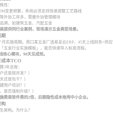
殊性：
OM变更频繁，系统必须支持快速调整工艺路线
等外协工序多，需要外协管理模块
追溯，如建筑五金、汽配五金
商提供同行业案例，现场演示五金典型场景。
周期
个月实施周期。周口某五金厂选易呈云ERP，45天上线财务+供应
「五金行业实施模板」，能否快速导入标准流程。
天上线核心模块，90天见成效。
成本TCO
算3年总账：
户还是按并发？）
天还是包干？）
键用户培训？）
、是否强制升级？）
施费是软件费的2倍，后期隐性成本拖垮中小企业。
架构
原生架构。为什么？