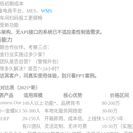
低初期成本
接电商平台、MES、
WMS
车间扫码报工更顺畅
受新功能
S架构、无API接口的系统已不适应柔性制造需求。
商能力
期合作伙伴。考察三点：
金行业实施过多少家？
团队是否自营？（警惕外包）
障多久解决？是否7×24小时？
访其客户，问真实使用体验，别只看PPT案例。
对比表（2025*新）
表产品
适用规模
核心优势
价格区间
siness One
100人以上
功能*、品牌背书
80-200万
+/金蝶K3
50-300人
本地化服务网络密
30-80万
ERP
20-150人
开箱即用、成本低、上线快
5-15万/3年
有IT团队
灵活定制、无许可费
10-30万（实