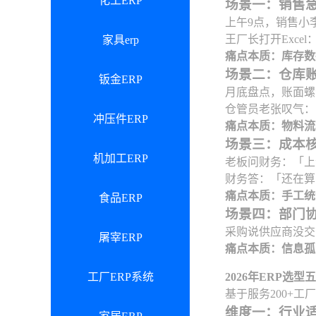
化工ERP
场景一：销售急
上午9点，销售小
王厂长打开Exc
家具erp
痛点本质：库存数
场景二：仓库
钣金ERP
月底盘点，账面螺母
仓管员老张叹气：
冲压件ERP
痛点本质：物料流
场景三：成本
机加工ERP
老板问财务：「上
财务答：「还在算
痛点本质：手工统
食品ERP
场景四：部门
采购说供应商没交
屠宰ERP
痛点本质：信息孤
工厂ERP系统
2026年ERP选
基于服务200+
维度一：行业