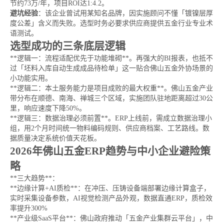
节约73万/年，项目ROI达1:4.2。
避坑经验
：该企业曾试用某知名品牌，因实施顾问不懂「镀镍层厚
度公差」含义而失败。选型时务必要求供应商提供五金行业专业术
语测试。
选型成功的三条底层逻辑
**逻辑一：流程适配优先于功能堆砌**。再强大的BI报表，也抵不
过「坯料入库自动生成成品待检单」这一贴合佛山五金外协场景的
小功能实用。
**逻辑二：本土服务能力是项目成败的最大权重**。佛山五金产业
带分布在顺德、南海、禅城三个区域，实施团队驻地距离超过30公
里，响应速度下降50%。
**逻辑三：数据治理必须前置**。ERP上线前，需成立数据治理小
组，用2个月时间统一物料编码规则、供应商档案、工艺路线。数
据质量决定系统价值天花板。
2026年佛山五金ERP趋势与中小企业避险策
略
**三大趋势**：
**边缘计算+AI质检**：在冲压、压铸设备端部署边缘计算盒子，
实时采集设备参数，AI视觉检测产品外观，数据直通ERP，质检效
率提升300%
**产业级SaaS平台**：佛山政府推动「五金产业集群云平台」，中