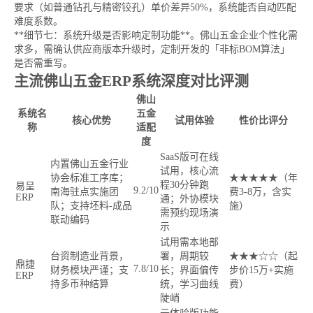
要求（如普通钻孔与精密铰孔）单价差异50%，系统能否自动匹配
难度系数。
**细节七：系统升级是否影响定制功能**。佛山五金企业个性化需
求多，需确认供应商版本升级时，定制开发的「非标BOM算法」
是否需重写。
主流佛山五金ERP系统深度对比评测
佛山
系统名
五金
核心优势
试用体验
性价比评分
称
适配
度
SaaS版可在线
内置佛山五金行业
试用，核心流
协会标准工序库；
★★★★★（年
程30分钟跑
易呈
9.2/10
南海驻点实施团
费3-8万，含实
ERP
通；外协模块
队；支持坯料-成品
施）
需预约现场演
联动编码
示
试用需本地部
台资制造业背景，
署，周期较
★★★☆☆（起
鼎捷
7.8/10
财务模块严谨；支
长；界面偏传
步价15万+实施
ERP
持多币种结算
统，学习曲线
费）
陡峭