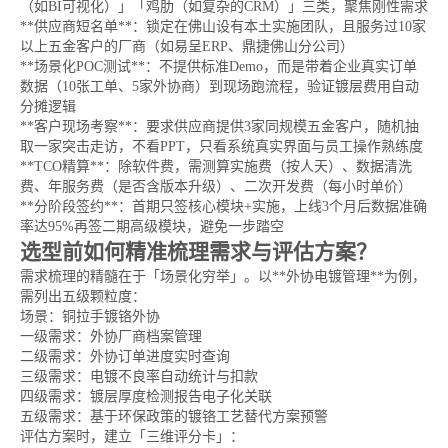
（如BI可视化）」「鸡肋（如复杂的CRM）」三类，聚焦刚性需求
**供应商短名单**：锁定在佛山设有本土实施团队，且服务过10家
以上五金客户的厂商（如易呈ERP、鼎捷佛山分公司）
**场景化POC测试**：不提供标准Demo，而是带着企业真实订单
数据（10张工单、5家外协商）到现场跑流程，验证镀层费用自动
分摊逻辑
**客户现场考察**：要求供应商提供3家同规模五金客户，随机抽
取一家突击走访，不看PPT，只看系统真实界面与员工操作熟练度
**TCO精算**：除软件费，需测算实施费（按人天）、数据清洗
费、年服务费（是否含版本升级）、二次开发费（每小时单价）
**分阶段签约**：首期只签核心模块+实施，上线3个月后数据准确
率达95%再签二期高级模块，避免一步踏空
选型前如何精准梳理需求与评估方案？
需求梳理的精髓在于「场景化穷举」。以**外协电镀管理**为例，
需列出五级颗粒度：
场景：铜拉手镀铬外协
一级需求：外协厂商档案管理
二级需求：外协订单进度实时查询
三级需求：电镀不良率自动统计与扣款
四级需求：镀层厚度检测报告电子化关联
五级需求：基于环保政策的镀铬工艺替代方案预警
评估方案时，建立「三维评分卡」：