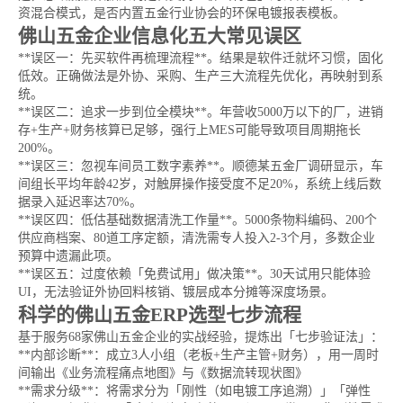
资混合模式，是否内置五金行业协会的环保电镀报表模板。
佛山五金企业信息化五大常见误区
**误区一：先买软件再梳理流程**。结果是软件迁就坏习惯，固化
低效。正确做法是外协、采购、生产三大流程先优化，再映射到系
统。
**误区二：追求一步到位全模块**。年营收5000万以下的厂，进销
存+生产+财务核算已足够，强行上MES可能导致项目周期拖长
200%。
**误区三：忽视车间员工数字素养**。顺德某五金厂调研显示，车
间组长平均年龄42岁，对触屏操作接受度不足20%，系统上线后数
据录入延迟率达70%。
**误区四：低估基础数据清洗工作量**。5000条物料编码、200个
供应商档案、80道工序定额，清洗需专人投入2-3个月，多数企业
预算中遗漏此项。
**误区五：过度依赖「免费试用」做决策**。30天试用只能体验
UI，无法验证外协回料核销、镀层成本分摊等深度场景。
科学的佛山五金ERP选型七步流程
基于服务68家佛山五金企业的实战经验，提炼出「七步验证法」：
**内部诊断**：成立3人小组（老板+生产主管+财务），用一周时
间输出《业务流程痛点地图》与《数据流转现状图》
**需求分级**：将需求分为「刚性（如电镀工序追溯）」「弹性