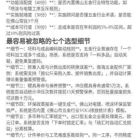
**功能适配度（40分）**：是否内置佛山五金行业特性功能，如
「喷涂与电镀工序互斥规则」
**实施就绪度（30分）**：实施顾问是否懂五金行业术语，是否能
在佛山常驻3个月
**成本可行度（30分）**：总成本是否在年利润的5%-8%区间，超
过10%则风险过高
最容易被忽略的七个选型细节
**细节一：坯料与成品编码联动规则**。五金行业普遍存在「一个
坯料加工成多个成品」场景，系统是否支持「一料多品」自动关
联，避免重复建码。
**细节二：称重入库与计数出库的转换误差**。南海五金配件厂案
例：系统需支持「按公斤采购入库、按件销售出库」，并自动计算
理论重量偏差预警值。
**细节三：模具寿命与保养预警**。冲压模具寿命通常5万次，系
统能否自动统计冲压次数并提前15天预警保养，否则批量报废损失
可达数十万元。
**细节四：环保政策报表一键生成**。佛山对电镀、喷涂环保监管
极严，系统是否内置《佛山市五金行业VOCs排放统计表》模板。
**细节五：多币种与汇率锁定**。出口型五金企业需处理美元、欧
元订单，系统是否支持「下单时锁定汇率」与「结汇时自动汇兑损
益」分离核算。
**细节六：计件单价与工艺难度系数挂钩**。同一工序，不同精度