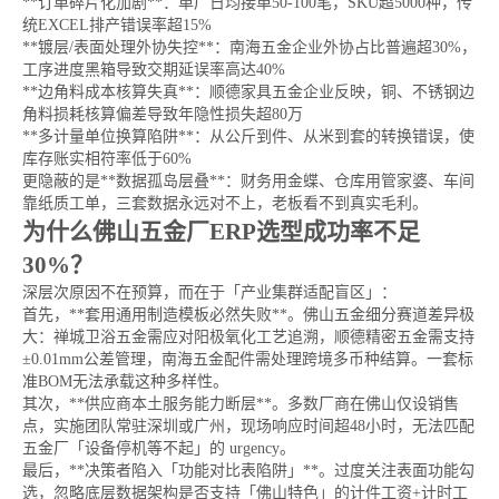
**订单碎片化加剧**：单厂日均接单50-100笔，SKU超5000种，传
统EXCEL排产错误率超15%
**镀层/表面处理外协失控**：南海五金企业外协占比普遍超30%，
工序进度黑箱导致交期延误率高达40%
**边角料成本核算失真**：顺德家具五金企业反映，铜、不锈钢边
角料损耗核算偏差导致年隐性损失超80万
**多计量单位换算陷阱**：从公斤到件、从米到套的转换错误，使
库存账实相符率低于60%
更隐蔽的是**数据孤岛层叠**：财务用金蝶、仓库用管家婆、车间
靠纸质工单，三套数据永远对不上，老板看不到真实毛利。
为什么佛山五金厂ERP选型成功率不足
30%？
深层次原因不在预算，而在于「产业集群适配盲区」：
首先，**套用通用制造模板必然失败**。佛山五金细分赛道差异极
大：禅城卫浴五金需应对阳极氧化工艺追溯，顺德精密五金需支持
±0.01mm公差管理，南海五金配件需处理跨境多币种结算。一套标
准BOM无法承载这种多样性。
其次，**供应商本土服务能力断层**。多数厂商在佛山仅设销售
点，实施团队常驻深圳或广州，现场响应时间超48小时，无法匹配
五金厂「设备停机等不起」的 urgency。
最后，**决策者陷入「功能对比表陷阱」**。过度关注表面功能勾
选，忽略底层数据架构是否支持「佛山特色」的计件工资+计时工