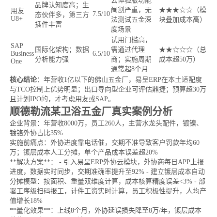
云体验版功能
品牌认知度高；生
阉割严重，无
★★★☆☆（模
用友
7.5/10
态伙伴多，第三方
U8+
法测试五金深
块叠加成本高）
插件丰富
度场景
试用门槛高，
SAP
国际化架构；数据
需通过代理
★★☆☆☆（总
Business
6.5/10
分析能力强
商；实施周期
成本超50万）
One
通常超8个月
核心结论
：年营收1亿以下的佛山五金厂，易呈ERP在本土适配度
与TCO控制上优势明显；出口导向型企业可评估鼎捷；预算超30万
且计划IPO的，才考虑用友或SAP。
顺德勒流某卫浴五金厂真实案例分析
企业背景：年营收8000万，员工260人，主营水龙头配件，镀镍、
镀铬外协占比35%
实施前痛点：外协进度靠电话催，交期不准导致客户罚款年均60
万；镀层成本人工分摊，单个产品成本误差超20%
**解决方案**： - 引入易呈ERP外协云模块，外协商每日APP上报
进度，数据实时同步，交期准确率提升至92% - 建立镀层成本自动
分摊模型：按面积、重量双维度计算，成本核算精度误差<3% - 部
署工序级扫码报工，计件工资实时计算，员工积极性提升，人均产
值增长18%
**量化效果**：上线8个月，外协延误损失降至8万/年，镀层成本