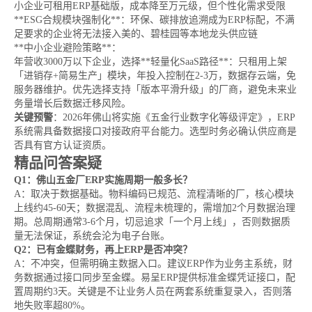
小企业可租用ERP基础版，成本降至万元级，但个性化需求受限
**ESG合规模块强制化**：环保、碳排放追溯成为ERP标配，不满
足要求的企业将无法接入美的、碧桂园等本地龙头供应链
**中小企业避险策略**：
年营收3000万以下企业，选择**轻量化SaaS路径**：只租用上架
「进销存+简易生产」模块，年投入控制在2-3万，数据存云端，免
服务器维护。优先选择支持「版本平滑升级」的厂商，避免未来业
务量增长后数据迁移风险。
关键预警
：2026年佛山将实施《五金行业数字化等级评定》，ERP
系统需具备数据接口对接政府平台能力。选型时务必确认供应商是
否具有官方认证资质。
精品问答案疑
Q1：佛山五金厂ERP实施周期一般多长？
A：取决于数据基础。物料编码已规范、流程清晰的厂，核心模块
上线约45-60天；数据混乱、流程未梳理的，需增加2个月数据治理
期。总周期通常3-6个月，切忌追求「一个月上线」，否则数据质
量无法保证，系统会沦为电子台账。
Q2：已有金蝶财务，再上ERP是否冲突？
A：不冲突，但需明确主数据入口。建议ERP作为业务主系统，财
务数据通过接口同步至金蝶。易呈ERP提供标准金蝶凭证接口，配
置周期约3天。关键是不让业务人员在两套系统重复录入，否则落
地失败率超80%。