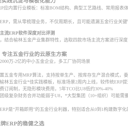
佳实践沉淀与模板化能力
RP应内置行业模板：标准BOM结构、典型工艺路线、常用报表体
ERP，需从零梳理业务，不仅周期长，且可能遗漏五金行业关键
主流ERP软件深度对比评测
，结合榆林五金产业集群特性，选取四款市场主流方案进行深度
RP：专注五金行业的云原生方案
2000万-2亿的中小五金企业，多工厂协同场景
置五金专用MRP算法，支持按单生产、按库存生产混合模式，委
榆林五金行业*佳实践模板，标准场景2周内上线，较传统ERP提速
费订阅制，无隐形模块费用，5年TCO比U8低约30%-40%
团级复杂财务合并功能弱于U8，*大型集团（10+组织）可能
ERP是“开箱即用”的五金行业利器，特别适合从0到1构建数字
：老牌ERP的稳健之选