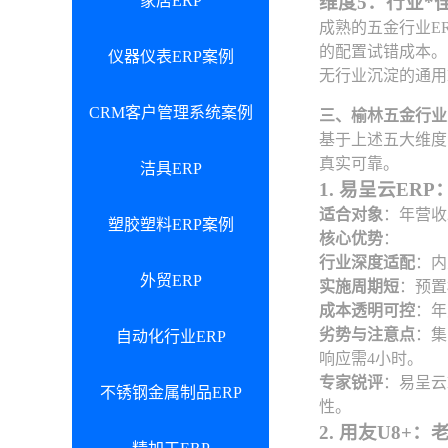
家居ERP
维度5：行业*
成熟的五金行业E
的配置试错成本。
仪器仪表ERP案例
无行业沉淀的通用
CRM客户管理系统案例
三、榆林五金行业
基于上述五大维度
真实可靠。
洁具ERP
1. 易呈云E
适合对象
：年营收
塑胶塑料ERP案例
核心优势
：
行业深度适配
：内
外贸ERP
实施周期短
：预置
成本透明可控
：年
劣势与注意点
：集
自动化行业ERP
响应需4小时。
专家锐评
：易呈云
不锈钢金属制品ERP
性。
2. 用友U8+