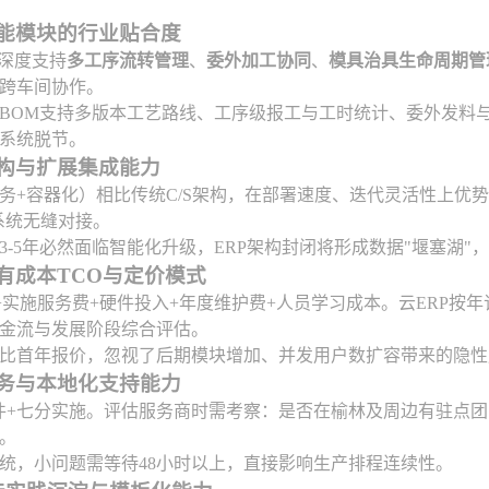
功能模块的行业贴合度
须深度支持
多工序流转管理
、
委外加工协同
、
模具治具生命周期管
跨车间协作。
BOM支持多版本工艺路线、工序级报工与工时统计、委外发料
系统脱节。
构与扩展集成能力
务+容器化）相比传统C/S架构，在部署速度、迭代灵活性上优势
系统无缝对接。
3-5年必然面临智能化升级，ERP架构封闭将形成数据"堰塞湖"，
有成本TCO与定价模式
费+实施服务费+硬件投入+年度维护费+人员学习成本。云ERP按
金流与发展阶段综合评估。
比首年报价，忽视了后期模块增加、并发用户数扩容带来的隐性
服务与本地化支持能力
软件+七分实施。评估服务商时需考察：是否在榆林及周边有驻点
。
统，小问题需等待48小时以上，直接影响生产排程连续性。