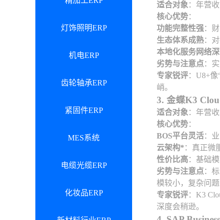
精加工ERP
适合对象
：年营收
核心优势
：
灯饰照明ERP
功能完整性强
：财
生态体系成熟
：对
本地化服务网络深
机电ERP
劣势与注意点
：实
专家锐评
：U8+
齿轮轴承ERP
峭。
3. 金蝶K3 
紧固件ERP
适合对象
：年营收
核心优势
：
BOS平台灵活
：业
MES系统
云架构*
：真正微
性价比高
：基础模
电缆光缆ERP
劣势与注意点
：标
模较小，复杂问题
化妆品ERP
专家锐评
：K3 
深度会稍逊。
4. SAP Bus