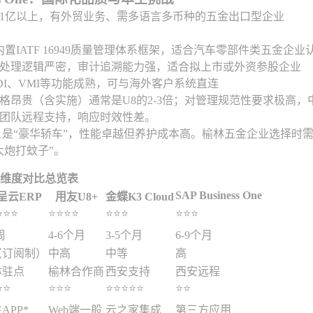
1亿以上，有外贸业务、需多语言多币种的五金出口型企业
内置IATF 16949质量管理体系框架，适合汽车零部件类五金企业
处理逻辑严密，审计追溯能力强，适合拟上市或外资参股企业
DI、VMI等功能成熟，可与海外客户系统直连
格昂贵（含实施）通常是U8的2-3倍；对管理规范性要求极高
团队远程支持，响应时效性差。
 B1是“豪华轿车”，性能卓越但养护成本高。榆林五金企业选择时
大炮打蚊子”。
心维度对比总览表
SAP Business One
呈云ERP
用友U8+
金蝶K3 Cloud
️⭐️⭐️
⭐️⭐️⭐️⭐️
⭐️⭐️⭐️
⭐️⭐️⭐️
周
4-6个月
3-5个月
6-9个月
（订阅制）
中高
中等
高
林驻点
榆林合作商
西安支持
西安远程
️⭐️
⭐️⭐️⭐️
⭐️⭐️⭐️⭐️⭐️
⭐️⭐️
APP*
Web端一般
云之家集成
第三方应用