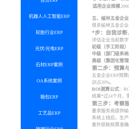
百货ERP
适用企业规模
200
机器人人工智能ERP
五、榆林五金企业
很多榆林五金企业
*步：自我诊断
轮胎行业ERP
评估企业当前数字
初级（手工阶段）
光伏/光电ERP
中级（部门级系统
高级（集团化管理
石材ERP案例
第二步：预算与
五金企业ERP预算
OA系统案例
训占20%。
ROI测算公式
：R
结果*过24个月
箱包ERP
第三步：考察
要求服务商提供榆
工艺品ERP
系统上线后，生产
委外损耗核算准确