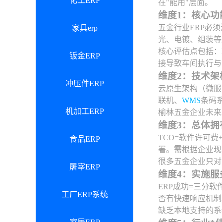
化工ERP
在"能用"层面。
维度1：核心
五金行业ERP必
家具erp
光、电镀、组装等
核心评估点包括：
钣金ERP
接导致车间执行与
维度2：技术架
冲压件ERP
云原生架构（微服
联机、
WMS
条码
机加工ERP
榆林五金企业未来
维度3：总体拥
TCO=软件许可
食品ERP
署。需根据企业现
很多五金企业只对
屠宰ERP
维度4：实施
ERP成功=三分
工厂ERP系统
否有快速响应机制
缺乏本地支持的系