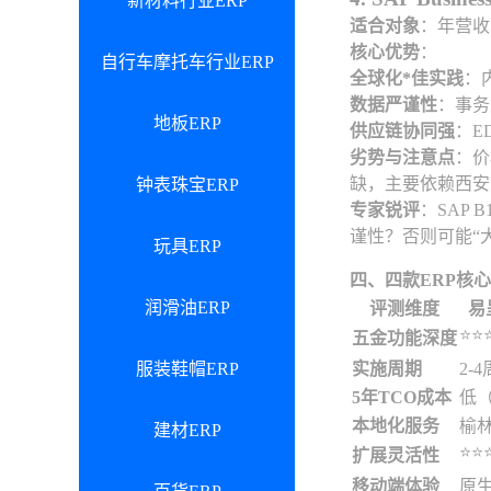
新材料行业ERP
适合对象
：年营收
核心优势
：
自行车摩托车行业ERP
全球化*佳实践
：
数据严谨性
：事务
地板ERP
供应链协同强
：E
劣势与注意点
：价
缺，主要依赖西安
钟表珠宝ERP
专家锐评
：SAP
谨性？否则可能“
玩具ERP
四、四款ERP核
润滑油ERP
评测维度
易
⭐️⭐️⭐
五金功能深度
服装鞋帽ERP
实施周期
2-4
5年TCO成本
低
本地化服务
榆
建材ERP
⭐️⭐️⭐
扩展灵活性
移动端体验
原生