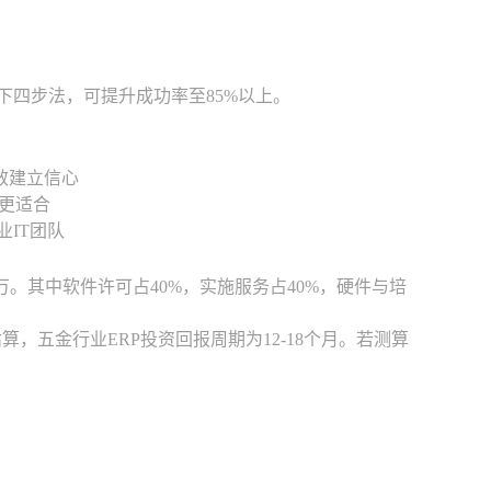
下四步法，可提升成功率至85%以上。
效建立信心
更适合
业IT团队
-75万。其中软件许可占40%，实施服务占40%，硬件与培
保守估算，五金行业ERP投资回报周期为12-18个月。若测算