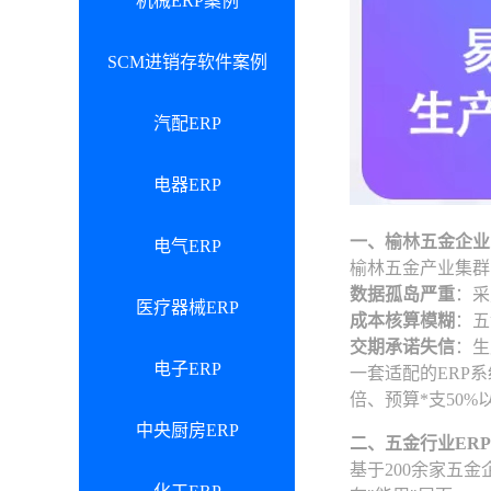
机械ERP案例
SCM进销存软件案例
汽配ERP
电器ERP
一、榆林五金企业
电气ERP
榆林五金产业集群
数据孤岛严重
：采
医疗器械ERP
成本核算模糊
：五
交期承诺失信
：生
电子ERP
一套适配的ERP
倍、预算*支50
中央厨房ERP
二、五金行业ER
基于200余家五