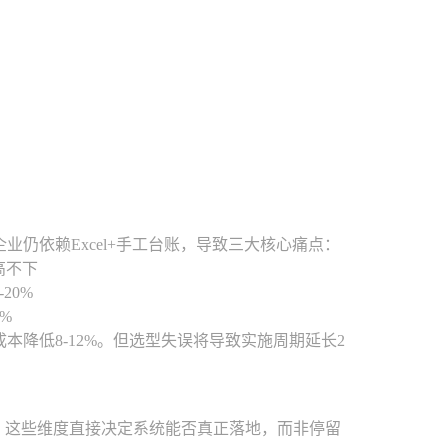
仍依赖Excel+手工台账，导致三大核心痛点：
高不下
20%
%
本降低8-12%。但选型失误将导致实施周期延长2
度。这些维度直接决定系统能否真正落地，而非停留