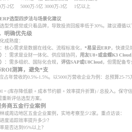
0万-2亿
5000万-5亿
3000万-3亿
1亿以上
ERP选型四步法与场景化建议
选型凭感觉或只看品牌，导致投资回报率低于30%。建议遵循以
，明确优先级
化成熟度：
：核心需求是数据在线化、流程标准化，
*易呈云ERP
，快速见
）
：需求是业财一体化、供应链协同，
用友U8+或金蝶K3 Cloud
）
：需多组织、国际化合规，
评估SAP或U8Cloud
，但需配备专
ROI测算，避免*支
应占年营收的0.5%-1.5%。以5000万营收企业为例：总预算25
OI = (库存降低额 + 成本节约额 + 效率提升折算) / 总投入。
，需重新评估选型方案。
服务商五金行业案例
林或周边地区五金企业案例，实地考察至少2家。重点访谈：
进度追踪效率提升多少？
率是否达到95%以上？