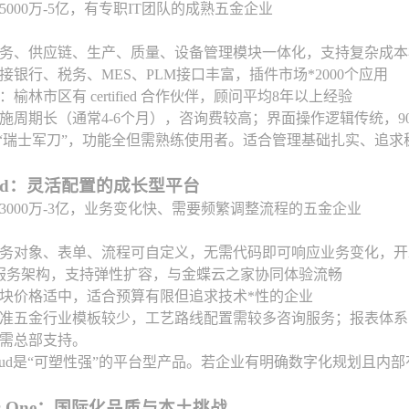
5000万-5亿，有专职IT团队的成熟五金企业
务、供应链、生产、质量、设备管理模块一体化，支持复杂成本
接银行、税务、MES、PLM接口丰富，插件市场*2000个应用
：榆林市区有 certified 合作伙伴，顾问平均8年以上经验
施周期长（通常4-6个月），咨询费较高；界面操作逻辑传统，
像“瑞士军刀”，功能全但需熟练使用者。适合管理基础扎实、追
Cloud：灵活配置的成长型平台
3000万-3亿，业务变化快、需要频繁调整流程的五金企业
务对象、表单、流程可自定义，无需代码即可响应业务变化，开发
服务架构，支持弹性扩容，与金蝶云之家协同体验流畅
块价格适中，适合预算有限但追求技术*性的企业
准五金行业模板较少，工艺路线配置需较多咨询服务；报表体系
需总部支持。
Cloud是“可塑性强”的平台型产品。若企业有明确数字化规划且
iness One：国际化品质与本土挑战