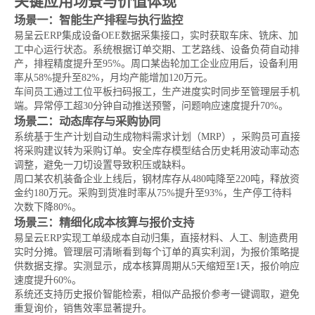
关键应用场景与价值体现
场景一：智能生产排程与执行监控
易呈云ERP集成设备OEE数据采集接口，实时获取车床、铣床、加
工中心运行状态。系统根据订单交期、工艺路线、设备负荷自动排
产，排程精度提升至95%。周口某齿轮加工企业应用后，设备利用
率从58%提升至82%，月均产能增加120万元。
车间员工通过工位平板扫码报工，生产进度实时同步至管理层手机
端。异常停工超30分钟自动推送预警，问题响应速度提升70%。
场景二：动态库存与采购协同
系统基于生产计划自动生成物料需求计划（MRP），采购员可直接
将采购建议转为采购订单。安全库存模型结合历史耗用波动率动态
调整，避免一刀切设置导致积压或缺料。
周口某农机装备企业上线后，钢材库存从480吨降至220吨，释放资
金约180万元。采购到货准时率从75%提升至93%，生产停工待料
次数下降80%。
场景三：精细化成本核算与报价支持
易呈云ERP实现工单级成本自动归集，直接材料、人工、制造费用
实时分摊。管理层可清晰看到每个订单的真实利润，为报价策略提
供数据支撑。实测显示，成本核算周期从5天缩短至1天，报价响应
速度提升60%。
系统还支持历史报价智能检索，相似产品报价参考一键调取，避免
重复询价，销售效率显著提升。