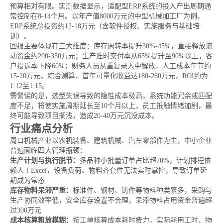
预算相对有限。实测数据显示，适配型ERP系统的投入产出周期通
常控制在8-14个月。以年产值8000万元的中型机械加工厂为例，
ERP系统总投资约12-18万元（含软件授权、实施服务与基础培
训）。
回报主要体现在三大维度：库存周转率提升30%-45%，直接释放流
动资金约200-350万元；生产准时交付率从65%提升至90%以上，客
户投诉率下降60%；财务人员从重复录入中解放，人工成本年节约
15-20万元。综合测算，首年可量化收益达180-260万元，ROI约为
1:12至1:15。
需警惕的是，选型失误导致的隐性成本极高。系统功能冗余或匹配
度不足，将使实施周期延长至10个月以上，员工抵触情绪加剧，最
终可能导致项目搁浅，造成20-40万元沉没成本。
行业痛点分析
周口机械产业以农机装备、建筑机械、汽车零部件为主，中小企业
普遍面临四大管理瓶颈：
生产计划与执行脱节：
多品种小批量订单占比超70%，计划排程依
赖人工Excel，设备负荷、物料齐套性无法实时掌控，导致订单延
期成为常态
库存物料呆滞严重：
标准件、钢材、铸件等物料种类繁多，采购与
生产协同效率低，安全库存设置不合理，呆滞物料占用资金普遍超
过300万元
成本核算粗放模糊：
按工单核算成本耗时费力，实际耗用工时、物