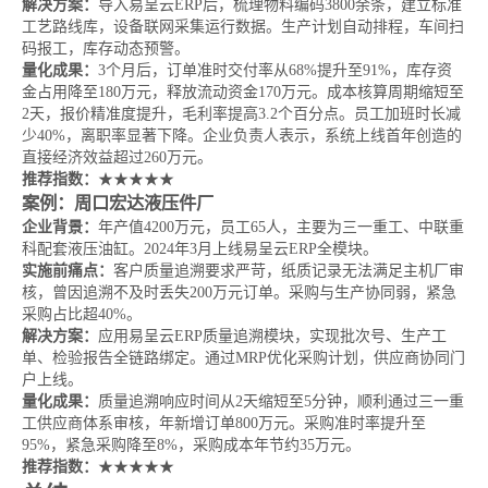
解决方案：
导入易呈云ERP后，梳理物料编码3800余条，建立标准
工艺路线库，设备联网采集运行数据。生产计划自动排程，车间扫
码报工，库存动态预警。
量化成果：
3个月后，订单准时交付率从68%提升至91%，库存资
金占用降至180万元，释放流动资金170万元。成本核算周期缩短至
2天，报价精准度提升，毛利率提高3.2个百分点。员工加班时长减
少40%，离职率显著下降。企业负责人表示，系统上线首年创造的
直接经济效益超过260万元。
推荐指数：
★★★★★
案例：周口宏达液压件厂
企业背景：
年产值4200万元，员工65人，主要为三一重工、中联重
科配套液压油缸。2024年3月上线易呈云ERP全模块。
实施前痛点：
客户质量追溯要求严苛，纸质记录无法满足主机厂审
核，曾因追溯不及时丢失200万元订单。采购与生产协同弱，紧急
采购占比超40%。
解决方案：
应用易呈云ERP质量追溯模块，实现批次号、生产工
单、检验报告全链路绑定。通过MRP优化采购计划，供应商协同门
户上线。
量化成果：
质量追溯响应时间从2天缩短至5分钟，顺利通过三一重
工供应商体系审核，年新增订单800万元。采购准时率提升至
95%，紧急采购降至8%，采购成本年节约35万元。
推荐指数：
★★★★★