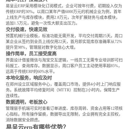
易呈云ERP采用模块化订阅模式，企业可按年付费，初期投入仅为
传统ERP的30%。以周口某年产值6000万元的机械企业为例，首年
上线生产与库存模块，费用2.8万元，次年扩展财务与成本模块，
追加1.5万元，避免一次性大额支出压力。
交付极速，快速见效
预置机械行业模板，标准功能无需开发，平均交付周期25天。周口
某企业从签约到全员上线仅用22天，首月即实现库存准确率从72%
提升至98%，管理层对数字化信心大增。
操作简单，员工接受度高
界面设计借鉴微信与淘宝交互逻辑，一线员工无需专业培训即可扫
码报工、查询库存。数据显示，周口客户员工主动使用率超85%，
远高于传统ERP的60%水平。
本地化服务，响应及时
在郑州设立区域服务中心，覆盖周口市场，提供4小时上门响应服
务。系统故障平均修复时间（MTTR）控制在2小时内，保障生产
连续性。
数据透明，老板放心
管理层手机端可实时查看订单进度、库存周转、资金占用等12项核
心指标。所有操作留痕，数据导出无限制，企业拥有完全主控权，
消除数据安全顾虑。
易呈云erp有哪些优势？