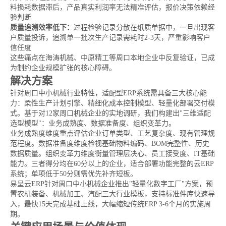
料损耗数据滞后，产品真实利润率无法精准评估，报价决策依赖经
验判断
质量追溯效率低下：
过程检验记录分散在纸质单据中，一旦出现客
户质量投诉，追溯单一批次生产记录需耗时2-3天，严重影响客户
信任度
这些痛点在海涛机械、中原精工等周口本地企业中反复验证，已成
为制约企业规模扩张的核心障碍。
解决方案
针对周口中小机械行业特性，适配型ERP系统需具备三大核心能
力：柔性生产计划引擎、精细化成本控制模型、轻量化部署交付模
式。基于对12家周口机械企业的实地调研，我们构建出"三维适配
选型模型"：业务成熟度、数据准备度、组织变革力。
业务成熟度维度重点评估企业订单类型、工艺复杂度、现有管理规
范程度。数据准备度维度检视基础物料编码、BOM完整性、历史
数据质量。组织变革力维度衡量管理层决心、员工接受度、IT基础
能力。三者得分均在60分以上的企业，适合部署功能完整的云ERP
系统；单项低于50分则需优先补齐短板。
易呈云ERP针对周口中小机械企业推出"轻量化数字工厂"方案，预
置农机装备、机械加工、汽配三大行业模板，支持标准件库快速导
入，最快15天完成基础上线，大幅缩短传统ERP 3-6个月的实施周
期。