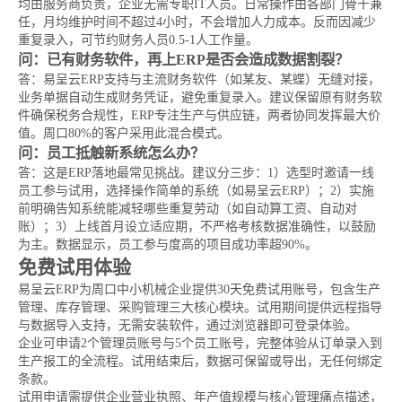
均由服务商负责，企业无需专职IT人员。日常操作由各部门骨干兼
任，月均维护时间不超过4小时，不会增加人力成本。反而因减少
重复录入，可节约财务人员0.5-1人工作量。
问：已有财务软件，再上ERP是否会造成数据割裂？
答：易呈云ERP支持与主流财务软件（如某友、某蝶）无缝对接，
业务单据自动生成财务凭证，避免重复录入。建议保留原有财务软
件确保税务合规性，ERP专注生产与供应链，两者协同发挥最大价
值。周口80%的客户采用此混合模式。
问：员工抵触新系统怎么办？
答：这是ERP落地最常见挑战。建议分三步：1）选型时邀请一线
员工参与试用，选择操作简单的系统（如易呈云ERP）；2）实施
前明确告知系统能减轻哪些重复劳动（如自动算工资、自动对
账）；3）上线首月设立适应期，不严格考核数据准确性，以鼓励
为主。数据显示，员工参与度高的项目成功率超90%。
免费试用体验
易呈云ERP为周口中小机械企业提供30天免费试用账号，包含生产
管理、库存管理、采购管理三大核心模块。试用期间提供远程指导
与数据导入支持，无需安装软件，通过浏览器即可登录体验。
企业可申请2个管理员账号与5个员工账号，完整体验从订单录入到
生产报工的全流程。试用结束后，数据可保留或导出，无任何绑定
条款。
试用申请需提供企业营业执照、年产值规模与核心管理痛点描述，