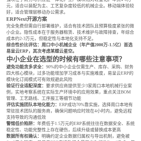
元，适合以装配为主、工艺复杂度较低的机械企业。移动端体验较
好，适合管理层移动办公需求。
ERPNext开源方案
完全免费但需自行部署维护，适合有技术团队且预算极度紧张的微
小企业。隐性成本在于服务器租赁、技术维护与故障排查，年综合
成本约2-3万元，但稳定性与本地化支持不足。
综合性价比评估：周口中小机械企业（年产值2000万-1.5亿）首选
易呈云ERP，其次考虑某蝶云星空。
中小企业在选型的时候有哪些注意事项？
避免功能贪多求全：
90%的中小企业仅需生产、库存、采购、财务
四大核心模块，过多功能增加学习成本与实施难度，易呈云ERP的
模块化订阅模式可有效规避此风险
验证行业适配深度：
要求供应商提供至少3家周口本地机械行业案
例，实地考察系统在实际生产环境中的应用效果，重点关注BOM
管理、工艺路线、工序报工等细节功能
评估实施团队本地化能力：
ERP成功70%靠实施，选择周口本地有
常驻技术团队的服务商，确保问题响应时效在4小时内，避免远程
支持导致的沟通低效
警惕低价陷阱：
年费低于1.5万元的ERP系统往往在数据安全、系统
稳定性、功能完整性上存在硬伤，后续升级或替换成本更高
数据所有权确认：
明确约定企业数据归属权与导出机制，避免被