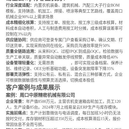
行业深度适配：
内置农机装备、建筑机械、汽配三大子行业BOM
模板，支持铸造、机加工、焊接、喷涂等典型工艺路线，覆盖周口
机械企业90%以上需求场景
成本精细化核算：
支持按工单、按批次、按工序三级成本核算，材
料成本自动卷积，人工与制造费用按工时分摊，成本核算误差率可
控制在3%以内
供应链协同：
供应商可登录专属门户查看采购订单、确认交期、打
印送货单，实现采购协同在线化，采购员沟通效率提升50%
质量全链路追溯：
从来料IQC、过程IPQC到成品OQC，检验数据与
生产工单关联，质量异常自动触发停线预警，质量成本降低40%
设备管理轻量化：
无需昂贵
MES系统
，即可实现设备档案、保养计
划、维修记录、OEE分析基础功能，设备突发故障率下降35%
部署灵活弹性：
支持公有云、私有云、混合云三种部署方式，企业
可根据数据敏感性与预算灵活选择，切换成本极低
客户案例与成果展示
案例：周口中原精密机械有限公司
企业背景：
年产值8500万元，主营农机变速箱齿轮加工，员工120
人，生产设备85台。2024年7月上线易呈云ERP生产与库存模块。
实施前痛点：
生产计划靠微信与电话调度，每日加班3小时仍无法
按时交付，库存钢材积压超过350万元，成本核算滞后15天，报价
常因信息不全而亏损。