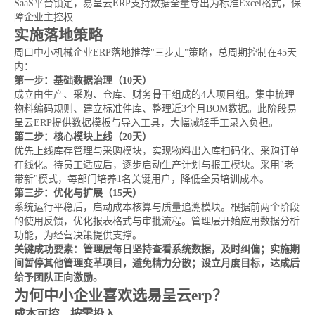
SaaS平台锁定，易呈云ERP支持数据全量导出为标准Excel格式，保
障企业主控权
实施落地策略
周口中小机械企业ERP落地推荐"三步走"策略，总周期控制在45天
内：
第一步：基础数据治理（10天）
成立由生产、采购、仓库、财务骨干组成的4人项目组。集中梳理
物料编码规则、建立标准件库、整理近3个月BOM数据。此阶段易
呈云ERP提供数据模板与导入工具，大幅减轻手工录入负担。
第二步：核心模块上线（20天）
优先上线库存管理与采购模块，实现物料出入库扫码化、采购订单
在线化。待员工适应后，逐步启动生产计划与报工模块。采用"老
带新"模式，每部门培养1名关键用户，降低全员培训成本。
第三步：优化与扩展（15天）
系统运行平稳后，启动成本核算与质量追溯模块。根据前两个阶段
的使用反馈，优化报表格式与审批流程。管理层开始应用数据分析
功能，为经营决策提供支撑。
关键成功要素：管理层每日坚持查看系统数据，及时纠偏；实施期
间暂停其他管理变革项目，避免精力分散；设立月度目标，达成后
给予团队正向激励。
为何中小企业喜欢选易呈云erp？
成本可控，按需投入