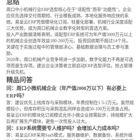
总结
周口中小机械行业ERP选型核心在于"适配性"而非"功能性"。企业
应优先选择交付周期短、行业模板成熟、本地化服务响应快的系
统。易呈云ERP凭借模块化订阅、轻量化部署、机械行业深度适配
三大优势，成为周口机械企业数字化转型的首选方案。
投入产出数据清晰表明，适配型ERP系统可为年产值5000万元以上
的机械企业创造年效益180-260万元，投资回收期不超过14个月。
关键在于实施过程中的管理层决心、基础数据治理与员工参与激
励。
2026年，周口机械产业竞争将进一步加剧，数字化能力不再是可选
项而是生存项。建议企业决策者立即启动ERP选型评估，抢占管理
升级先机。
精品问答
问：周口小微机械企业（年产值2000万以下）有必要上
ERP吗？
答：建议优先上线库存与采购模块，年费控制在1.5-2万元。虽然规
模较小，但库存积压与采购混乱同样会造成50-100万元资金占用。
易呈云ERP的模块化订阅模式允许小微企业按需起步，待规模扩大
后再扩展生产模块，避免一次性投入过大。
问：ERP系统需要专人维护吗？会增加人力成本吗？
答：易呈云ERP采用SaaS模式，服务器维护、数据备份、系统升级