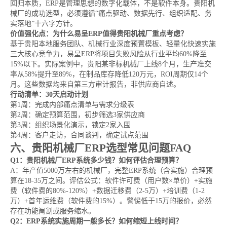
回归本质，ERP是管理思想的数字化载体，不是软件本身。贵阳机
械厂的成功选型，必须遵循“痛点驱动、数据先行、组织适配、务
实落地”十六字方针。
价值强化点：为什么易呈ERP值得贵阳机械厂重点考虑？
基于贵阳本地服务团队、机械行业深度预置模板、轻量化快速实施
三大核心竞争力，易呈ERP将项目失败风险从行业平均60%降至
15%以下。实际案例中，贵阳某非标机械厂上线8个月，生产准交
率从58%提升至89%，在制品库存降低120万元，ROI周期仅14个
月。这些数据均来自第三方审计报告，非供应商自述。
行动清单：30天启动计划
第1周：完成内部痛点清单与需求分级表
第2周：确定预算范围，初步筛选3家供应商
第3周：组织场景化演示，锁定2家入围
第4周：客户走访，合同谈判，确定试点范围
六、贵阳机械厂ERP选型常见问题FAQ
Q1：贵阳机械厂ERP系统多少钱？如何评估合理预算？
A：年产值5000万左右的机械厂，完整ERP系统（含实施）合理预
算在18-35万之间。评估公式：软件许可费（用户数×单价）+实施
费（软件费的80%-120%）+数据迁移费（2-5万）+培训费（1-2
万）+首年运维费（软件费的15%）。警惕低于15万的报价，必然
存在功能阉割或服务缩水。
Q2：ERP系统实施周期一般多长？如何缩短上线时间？