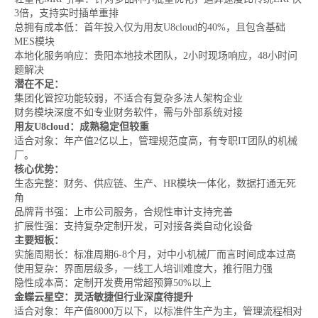
3倍，支持实时插单重排
总拥有成本低：首年投入仅为用友U8cloud的40%，且包含基础
MES模块
本地化服务响应：贵阳本地技术团队，2小时现场响应，48小时问
题解决
潜在不足：
集团化管控功能较弱，不适合有复杂多法人架构企业
财务模块深度不如专业财务软件，需与外部系统对接
用友U8cloud：成熟稳定但较重
适合对象：年产值2亿以上，管理规范度高，有专职IT团队的机械
厂。
核心优势：
生态完整：财务、供应链、生产、HR模块一体化，数据打通无死
角
品牌背书强：上市公司服务，合规性审计支持完善
扩展性强：支持复杂定制开发，可对接各类自动化设备
主要短板：
实施周期长：标准周期6-8个月，对中小机械厂而言时间成本过高
使用复杂：界面层级多，一线工人培训难度大，推行阻力强
隐性成本高：定制开发费用常超预算50%以上
金蝶云星空：灵活敏捷但行业深度待提升
适合对象：年产值8000万以下，以标准件生产为主，管理流程相对