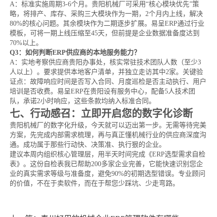
A：标准实施周期3-6个月。贵阳机械厂可采用“核心模块优先”策
略，将排产、库存、采购三大模块作为一期，2个月内上线，解决
80%的核心问题。其余模块作为二期逐步扩展。易呈ERP通过行业
模板，可将一期上线压缩至45天，但前提是企业数据准备度达到
70%以上。
Q3：如何判断ERP供应商的本地服务能力？
A：实地考察供应商贵阳办事处，核实常驻技术团队人数（至少3
人以上）。要求提供本地客户清单，并独立走访其中2家。关键验
证点：故障响应时间是否写入合同、月度巡检是否主动执行、用户
培训是否收费。易呈ERP在贵阳设有服务中心，配备5人技术团
队，承诺2小时响应，这些条款均纳入标准合同。
七、行动感召：立即开启您的数字化诊断
贵阳机械厂的数字化升级，今天就可以迈出第一步。无需等待完美
方案，先完成内部需求梳理，再与真正懂机械行业的供应商深度沟
通。成功属于那些行动快、决策准、执行狠的企业。
建议本周内组织核心管理层，用半天时间完成《ERP选型需求自检
表》。这份自检表我已帮助200多家企业完善，它能快速识别您企
业的真实需求等级与准备度，避免90%的初期选型错误。专业顾问
的价值，不在于卖软件，而在于帮您少踩坑、少走弯路。