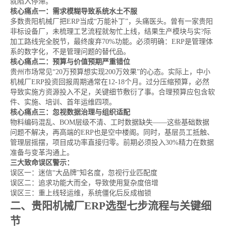
就陷入停滞。
核心痛点一：需求模糊导致系统水土不服
多数贵阳机械厂把ERP当成“万能补丁”，头痛医头。曾有一家贵阳
非标设备厂，未梳理工艺流程就匆忙上线，结果生产模块与实?际
加工路线完全脱节，最终废弃70%功能。必须明确：ERP是管理体
系的数字化，不是管理问题的替代品。
核心痛点二：预算与价值预期严重错位
贵州市场常见“20万预算想实现200万效果”的心态。实际上，中小
机械厂ERP投资回报周期通常在12-18个月。过分压缩预算，必然
导致实施方资源投入不足，关键细节敷衍了事。合理预算应包含软
件、实施、培训、首年运维四项。
核心痛点三：忽视数据治理与组织适配
物料编码混乱、BOM层级不清、工时数据缺失——这些基础数据
问题不解决，再高端的ERP也是空中楼阁。同时，基层员工抵触、
管理层摇摆，项目成功率直接归零。前期必须投入30%精力在数据
准备与变革沟通上。
三大致命误区警示：
误区一：迷信“大品牌”知名度，忽视行业匹配度
误区二：追求功能大而全，导致使用复杂度倍增
误区三：重上线轻运维，系统僵化后反成枷锁
二、贵阳机械厂ERP选型七步流程与关键细
节