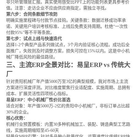
非只听管理层汇报。真实使用感受比PPT上的功能列表更具参考价
值。注意：走访企业不应由供应商指定，需独立寻找。
第六步：合同条款细节攻防
明确实施里程碑与付款节点挂钩。关键条款：数据迁移成功率承
诺、关键用户培训考核标准、上线后免费支持周期。杜绝“一次性
付款95%”等不平等条款。
第七步：试点上线与快速迭代
选择1-2个典型产品系列做试点，3个月内验证核心流程。成功后全
面推广，失败则及时调整方案，损失可控在15%以内。这是中小机
械厂降低风险的最佳路径。
三、主流ERP全景对比：易呈ERP vs 传统大
厂
针对贵阳机械厂年产值5000万至3亿的典型规模，我对市场上主流
方案进行深度评测。对比维度聚焦行业适配度、实施周期、总拥有
成本、扩展灵活性四项核心指标。
易呈ERP：中小机械厂性价比首选
适合对象：年产值5000万-2亿的贵阳中小机械厂，非标订单占比超
30%的企业。
核心优势：
机械行业预置模板：内置30多种机械加工、装配、铸造典型工艺路
线，实施周期缩短至45-60天
轻量化MRP引擎：针对多品种小批量优化，运算速度比传统ERP快