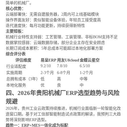
简单的机械厂。
核心优势：
云端部署快：无需自建服务器，2周内可上线基础模块
操作界面友好：类似智能设备体验，年轻员工接受度高
迭代速度快：每月功能更新，持续获得新特性
主要短板：
机械行业特性支持弱：工艺管理、工装管理、非标BOM支持不足
数据掌控感弱：云端数据存储，部分企业主存在安全顾虑
长期订阅成本累积：5年总成本可能超过本地化部署方案
综合评分表
评估维度
易呈ERP
用友U8cloud
金蝶云星空
9.2/10
7.8/10
6.5/10
行业适配度
实施周期
2-3个月
6-8个月
1-2个月
总拥有成本（3年）
低
高
中等
本地化服务
优
良
中
四、2026年贵阳机械厂ERP选型趋势与风险
规避
2026年，贵州工业云政策持续推进，机械行业面临新一轮智能化改
造窗口期。基于对工信部智能制造试点政策的解读，我预判三大趋
势将深刻影响ERP选型。
趋势一：ERP+MES一体化成为标配