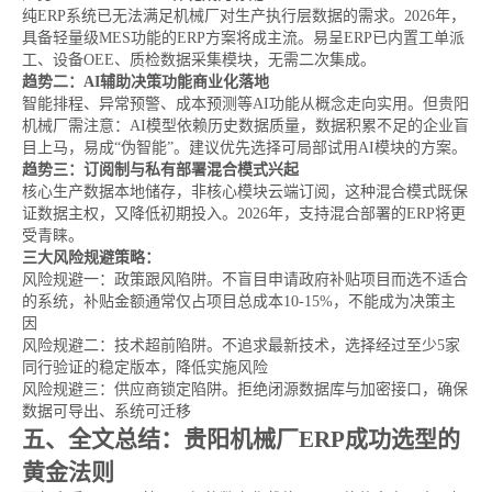
纯ERP系统已无法满足机械厂对生产执行层数据的需求。2026年，
具备轻量级MES功能的ERP方案将成主流。易呈ERP已内置工单派
工、设备OEE、质检数据采集模块，无需二次集成。
趋势二：AI辅助决策功能商业化落地
智能排程、异常预警、成本预测等AI功能从概念走向实用。但贵阳
机械厂需注意：AI模型依赖历史数据质量，数据积累不足的企业盲
目上马，易成“伪智能”。建议优先选择可局部试用AI模块的方案。
趋势三：订阅制与私有部署混合模式兴起
核心生产数据本地储存，非核心模块云端订阅，这种混合模式既保
证数据主权，又降低初期投入。2026年，支持混合部署的ERP将更
受青睐。
三大风险规避策略：
风险规避一：政策跟风陷阱。不盲目申请政府补贴项目而选不适合
的系统，补贴金额通常仅占项目总成本10-15%，不能成为决策主
因
风险规避二：技术超前陷阱。不追求最新技术，选择经过至少5家
同行验证的稳定版本，降低实施风险
风险规避三：供应商锁定陷阱。拒绝闭源数据库与加密接口，确保
数据可导出、系统可迁移
五、全文总结：贵阳机械厂ERP成功选型的
黄金法则