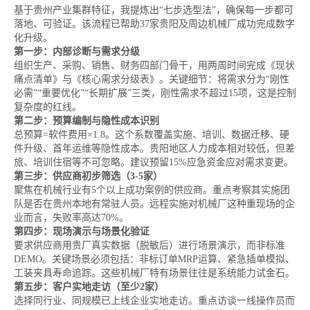
基于贵州产业集群特征，我提炼出“七步选型法”，确保每一步都可
落地、可验证。该流程已帮助37家贵阳及周边机械厂成功完成数字
化升级。
第一步：内部诊断与需求分级
组织生产、采购、销售、财务四部门骨干，用两周时间完成《现状
痛点清单》与《核心需求分级表》。关键细节：将需求分为“刚性
必需”“重要优化”“长期扩展”三类，刚性需求不超过15项，这是控制
复杂度的红线。
第二步：预算编制与隐性成本识别
总预算=软件费用×1.8。这个系数覆盖实施、培训、数据迁移、硬
件升级、首年运维等隐性成本。贵阳地区人力成本相对较低，但差
旅、培训住宿等不可忽略。建议预留15%应急资金应对需求变更。
第三步：供应商初步筛选（3-5家）
聚焦在机械行业有5个以上成功案例的供应商。重点考察其实施团
队是否在贵州本地有常驻人员。远程实施对机械厂这种重现场的企
业而言，失败率高达70%。
第四步：现场演示与场景化验证
要求供应商用贵厂真实数据（脱敏后）进行场景演示，而非标准
DEMO。关键场景必须包括：非标订单MRP运算、紧急插单模拟、
工装夹具寿命追踪。这些机械厂特有场景往往是系统能力试金石。
第五步：客户实地走访（至少2家）
选择同行业、同规模已上线企业实地走访。重点访谈一线操作员而