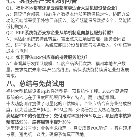
七、其他客户关心的问答
Q1：福州本地部署还是云端部署更适合大型机械设备企业？
A：建议混合部署。核心生产数据本地部署确保稳定性，协同办公
功能云端部署便于外协厂商接入。这样既能保障数据安全，又能降
低初期投入。
Q2：ERP系统能否支撑企业从单机制造向总包服务转型？
A：高适配系统支持此转型。需重点关注项目管理、服务合同管
理、远程运维模块。系统应能区分设备销售与服务收入，分别核算
成本与毛利。
Q3：如何评估ERP供应商的持续服务能力？
A：查看其研发团队规模、年度产品迭代次数、福州本地客户数
量。要求提供未来3年产品路线图，确保系统能持续满足业务发展
需求。
八、总结与免费试用
福州大型机械设备erp软件选型是一项系统性工程。2026年高适配
系统的核心在于深度匹配项目型生产特点，而非功能堆砌。
十大功能测评提供了可量化的评估框架。企业应结合自身业务成熟
度，优先验证生产排程、BOM追溯、外协管控三大核心能力。
高适配ERP的价值在于：交付准时率提升20%以上，项目成本核算
精度达95%，库存周转率提升30%
选型建议分三步：业务需求梳理 → 真实场景POC验证 → 客户现场
考察。避免纸上谈兵，确保系统真正落地。