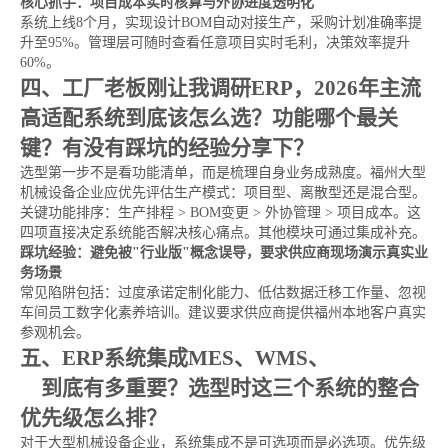
核心抓手：项目成本实时核算与外协进度透明化
系统上线8个月，实现设计BOM自动对接生产，采购计划准确率提
升至95%。管理层可随时查看任意项目实时毛利，决策效率提升
60%。
四、工厂老板刚让我调研ERP，2026年主流
高适配系统到底该怎么选？功能哪个最关
键？有没有踩坑的经验分享下？
选型第一步不是看功能清单，而是梳理自身业务成熟度。福州大型
机械设备企业应优先评估生产模式：项目型、离散型还是混合型。
关键功能排序：生产排程 > BOM变更 > 外协管理 > 项目成本。这
四项直接决定系统能否解决核心痛点。其他模块可通过集成补充。
踩坑经验：避免被"行业版"概念误导，要求供应商现场演示真实业
务场景
常见陷阱包括：过度承诺定制化能力、低估数据迁移工作量、忽视
车间员工数字化素养培训。建议要求供应商提供福州本地客户真实
参观机会。
五、ERP系统集成MES、WMS、
进销存软
件
到底有多重要？选型时这三个系统的整合
优先级怎么排？
对于大型机械设备企业，系统集成不是可选项而是必选项。优先级