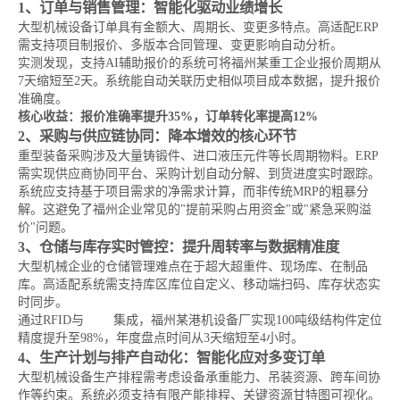
1、订单与销售管理：智能化驱动业绩增长
大型机械设备订单具有金额大、周期长、变更多特点。高适配ERP
需支持项目制报价、多版本合同管理、变更影响自动分析。
实测发现，支持AI辅助报价的系统可将福州某重工企业报价周期从
7天缩短至2天。系统能自动关联历史相似项目成本数据，提升报价
准确度。
核心收益：报价准确率提升35%，订单转化率提高12%
2、采购与供应链协同：降本增效的核心环节
重型装备采购涉及大量铸锻件、进口液压元件等长周期物料。ERP
需实现供应商协同平台、采购计划自动分解、到货进度实时跟踪。
系统应支持基于项目需求的净需求计算，而非传统MRP的粗暴分
解。这避免了福州企业常见的"提前采购占用资金"或"紧急采购溢
价"问题。
3、仓储与库存实时管控：提升周转率与数据精准度
大型机械企业的仓储管理难点在于超大超重件、现场库、在制品
库。高适配系统需支持库区库位自定义、移动端扫码、库存状态实
时同步。
通过RFID与
WMS
集成，福州某港机设备厂实现100吨级结构件定位
精度提升至98%，年度盘点时间从3天缩短至4小时。
4、生产计划与排产自动化：智能化应对多变订单
大型机械设备生产排程需考虑设备承重能力、吊装资源、跨车间协
作等约束。系统必须支持有限产能排程、关键资源甘特图可视化。