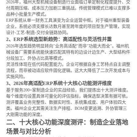
2026年，福州大型机械设备制造行业面临订单定制化程度提升、交
付周期压缩、成本压力加剧三重挑战。传统管理模式已难以支撑多
品种小批量生产模式。
ERP系统从单一财务工具演变为企业运营中枢。对于福州重型装备
企业，系统必须支撑长达数月甚至跨年度的项目型生产管理，实现
设计-工艺-制造-交付全链路协同。
2、ERP系统选型新趋势：高适配性与灵活性并重
2026年选型趋势明显转向"业务高适配"而非"功能大而全"。福州机
械设备厂需要系统能快速匹配其特有的边设计边生产、大型结构件
分段加工、外协占比高等模式。
灵活性体现在低代码配置能力。企业可根据自身工艺特点自主调整
流程，而非被动适应软件固化逻辑。这大大降低了二次开发成本与
实施风险。
3、2026年高适配ERP系统十大核心功能测评维度
基于服务200+家制造企业的实战经验，我们提炼出十大测评维度。
每个维度均设置具体可量化的评估指标，确保选型决策有据可依。
测评覆盖业务完整性、数据实时性、系统集成度、用户体验四大
类。福州企业尤其需关注生产排程、BOM变更追溯、外协管理三
大刚需功能的深度。
二、十大核心功能深度测评：制造企业落地
场景与对比分析