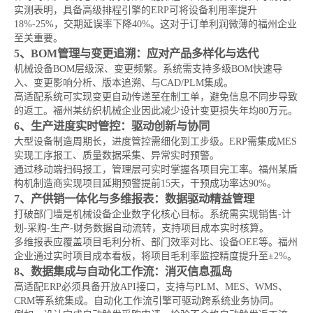
实测表明，具备高级排程引擎的ERP可将设备利用率提升
18%-25%，交期延误率下降40%。这对于订单利润微薄的福州企业
至关重要。
5、BOM管理与变更追溯：应对产品多样化与迭代
机械设备BOM层级深、变更频繁。系统需支持多级BOM快速导
入、变更影响分析、版本追溯、与CAD/PLM集成。
高适配系统可实现变更自动传递至在制工单，避免信息不同步导致
的返工。福州某纺织机械企业因此减少设计变更损失年均80万元。
6、生产进度实时管控：驱动创新与协同
大型设备制造周期长，进度管控需细化到工步级。ERP需集成MES
实现工序报工、质量数据采集、异常实时预警。
通过移动端扫码报工，管理层可实时掌握各项目完工率。福州某盾
构机制造商实现项目延期预警提前15天，干预成功率达90%。
7、产供销一体化与多维报表：数据驱动精益管理
打破部门墙是机械设备企业数字化核心目标。系统需实现销售-计
划-采购-生产-财务数据自动流转，支持项目成本实时核算。
多维报表应覆盖项目毛利分析、部门效率对比、设备OEE等。福州
企业通过实时项目成本看板，将项目毛利率监控精度提升至±2%。
8、数据集成与自动化工作流：消灭信息孤岛
高适配ERP必须具备开放API接口，支持与PLM、MES、WMS、
CRM等系统集成。自动化工作流引擎可驱动跨系统业务协同。