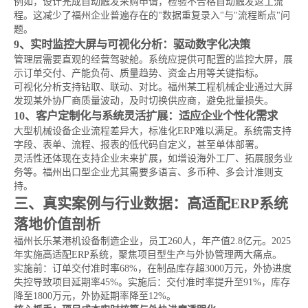
例如，设计完成自动触发采购申请，检验不合格自动触发返工流
程。这减少了福州企业普遍存在的"数据重复录入"与"流程断点"问
题。
9、实时监控大屏与可视化分析：驱动数字化决策
管理层需要直观的经营驾驶舱。系统应提供可配置的监控大屏，展
示订单交付、产能负荷、质量趋势、资金占用等关键指标。
可视化分析支持钻取、联动、对比。福州某工程机械企业通过大屏
发现某外协厂商质量波动，及时切换供应商，避免批量损失。
10、客户定制化与系统灵活扩展：适应企业个性化需求
大型机械设备企业流程差异大，标准化ERP难以满足。系统需支持
字段、表单、流程、报表的低代码自定义，甚至单体部署。
灵活性还体现在支持企业未来扩展，如增设海外工厂、拓展服务业
务等。福州出口型企业尤其需要多语言、多币种、多会计准则支
持。
三、真实案例与行业数据：高适配ERP系统
落地价值剖析
福州长乐某港机设备制造企业，员工260人，年产值2.8亿元。2025
年实施高适配ERP系统，聚焦项目型生产与外协管理两大痛点。
实施前：订单交付准时率68%，在制品库存超3000万元，外协进度
失控导致项目延期率45%。实施后：交付准时率提升至91%，库存
降至1800万元，外协延期率降至12%。