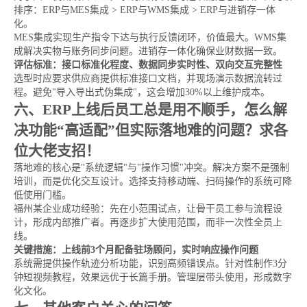
排序：ERP与MES集成 > ERP与WMS集成 > ERP与进销存一体
化。
MES集成实现生产指令下达与执行反馈闭环，价值最大。WMS集
成解决实物与账务同步问题。进销存一体化确保业财数据一致。
评估标准：接口标准化程度、数据同步实时性、双向交互完整性
选型时应要求供应商提供标准接口文档，并现场演示数据流转过
程。避免"导入导出式伪集成"，这会增加30%以上维护成本。
六、ERP上线后员工总是用不顺手，怎么解
决功能“高适配”但实际落地难的问题？求各
位大佬支招！
落地难的核心是"系统逻辑"与"操作习惯"冲突。解决方案不是强制
培训，而是优化交互设计。选择支持移动端、扫码操作的系统可降
低使用门槛。
福州某企业成功经验：先在小范围试点，让骨干员工参与流程设
计，形成内部推广者。再逐步扩大使用范围，而非一次性全员上
线。
关键措施：上线前3个月配备驻场顾问，实时响应操作问题
系统需提供操作轨迹分析功能，识别高频错误点。针对性制作3分
钟短视频教程，效果远优于长篇手册。管理层带头使用，形成数字
化文化。