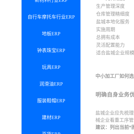
新材料行业ERP
生产管理深度
仓库管理精细度
自行车摩托车行业ERP
盐城本地化服务
实施周期
地板ERP
总拥有成本
灵活配置能力
钟表珠宝ERP
适合盐城企业规
玩具ERP
中小加工厂如何选
润滑油ERP
明确自身业务
服装鞋帽ERP
盐城企业应先梳理
建材ERP
械企业看重工序管
建议：列出当前*