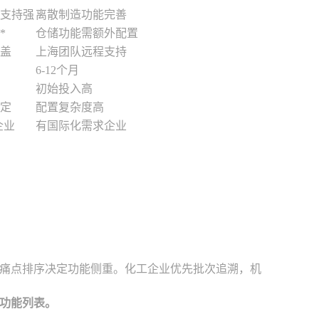
支持强
离散制造功能完善
*
仓储功能需额外配置
盖
上海团队远程支持
6-12个月
初始投入高
定
配置复杂度高
人企业
有国际化需求企业
痛点排序决定功能侧重。化工企业优先批次追溯，机
准功能列表。