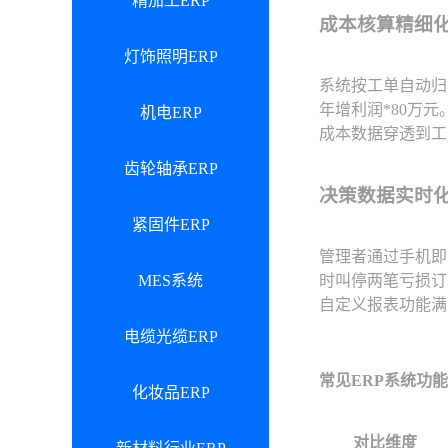
精加工ERP
成本核算精细
灯饰照明ERP
系统按工单自动归
年增利润*80万元
机电ERP
成本数据穿透到工
齿轮轴承ERP
决策数据实时
紧固件ERP
管理者通过手机即
MES系统
时叫停两笔亏损订
自定义报表功能满
电缆光缆ERP
常见ERP系统功
化妆品ERP
对比维度