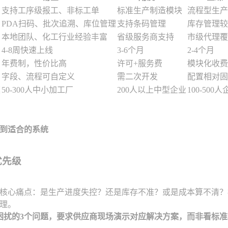
支持工序级报工、非标工单
标准生产制造模块
流程型生产
PDA扫码、批次追溯、库位管理
支持条码管理
库存管理较
本地团队、化工行业经验丰富
省级服务商支持
市级代理覆
4-8周快速上线
3-6个月
2-4个月
年费制，性价比高
许可+服务费
模块化收费
字段、流程可自定义
需二次开发
配置相对固
模
50-300人中小加工厂
200人以上中型企业
100-500
到适合的系统
优先级
核心痛点：是生产进度失控？还是库存不准？或是成本算不清？
理。
困扰的3个问题，要求供应商现场演示对应解决方案，而非看标