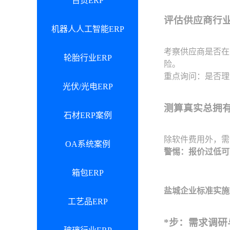
百货ERP
评估供应商行
机器人人工智能ERP
考察供应商是否在
轮胎行业ERP
险。
重点询问：是否理
光伏/光电ERP
测算真实总拥
石材ERP案例
除软件费用外，需
OA系统案例
警惕：报价过低可
箱包ERP
盐城企业标准实施
工艺品ERP
*步：需求调研