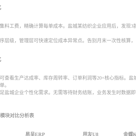
化
集料工费，精确计算每单成本。盐城某纺织企业应用后，发现3款
。
序层级，管理层可快速定位成本异常点。告别月末一次性核算，
化
可查看生产达成率、库存周转率、订单利润等20+核心指标。
单。
足盐城企业个性化需求。无需等待财务结账，业务发生时数据即
能模块对比分析表
易呈ERP
用友U8
金蝶K