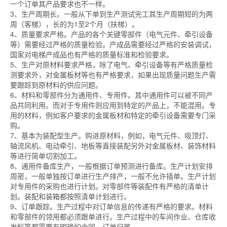
一个订单其产品要求也不一样。
3、生产周期长。一般从下单到生产测试完工其生产周期短的为两
周（客梯），长的为1至2个月（扶梯）。
4、质量要求严格。产品的各个关键零部件（电气元件、牵引设备
等）需要经过严格的质量检验。产成品需要经过严格的安装调试，
国家对电梯产成品也有严格的质量标准和检验要求。
5、生产对原材料要求严格，除了电气、牵引设备等有严格质量检
测要求外，对金属板材等也有严格要求，如果出现质量问题生产需
要跟踪到原材料的供应问题。
6、材料和零部件分为通用件、专用件。其中通用件可以被不同产
品共同利用。而对于专用件则应用到特定的产品上，不能混用。专
用的材料，例如客户要求的金属板材和特定的牵引设备需要专门采
购。
7、基本为装配型生产。购进原材料，例如，电气元件、吸顶灯、
轴流风机、电动牵引、地板等直接装配另外对金属板材、装饰材料
等进行简单切割加工。
8、通用件备库生产，一般根据订单预测进行备库。生产计划安排
周密，一般单独按订单进行生产排产，一般不允许插单。生产计划
对专用件的采购也进行计划。对零部件等装配件有严格的清单计
划。装配和装箱都按照清单计划进行。
9、订单跟踪。生产过程中对订单信息的传递有严格的要求。材料
和零部件的领用都必须跟单进行。生产过程中的车间作业、仓库收
发料等都需要有明确的合同、订单归属。