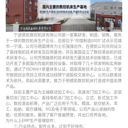
宁波德凯数控机床有限公司是一家集研发、制造、销售、服务
于一体的数控机床生产企业，总部位于“中国制造2025”试点示范城
市—宁波。公司与德国博世力士乐强强合作，在德凯公司共同设立
了直线电机技术研发及应用基地，并在美国设立了数控滚齿机的技
术研发中心，公司凭借雄厚的技术研发力量及技术创新理念，已成
功开发了多款国内性能的数控设备，并取得了几十项发明和实用新
型，通过了ISO9001质量体系认证、国家高新技术企业认定、宁波
市智团创业项目立项并成功挂牌宁波股权交易中心。公司以欧美技
术为依托，高起点高要求，致力于把德凯数控机床打造成中国名牌
产品。
目前主要产品为五轴联动加工中心、高速龙门加工中心、定梁
重切龙门加工中心、直线电机龙门加工中心、立式、卧式加工中
心、数控滚齿机等，产品广泛应用于汽车、模具、航空航天、军
工、船舶、医疗器械、5G及电子等领域。公司产品以卓越的性
能、优质的服务，赢得了客户普遍赞誉，并出口世界各地。
为什么上ERP生产管理软件：
①.行业特点，配件众多，计划不好排布；