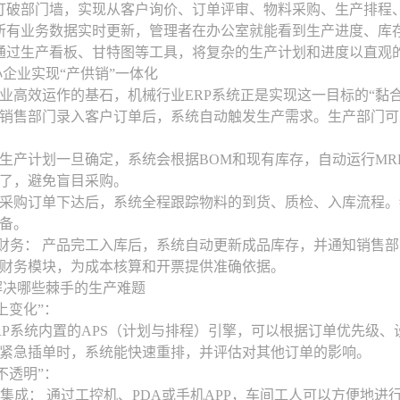
： 打破部门墙，实现从客户询价、订单评审、物料采购、生产排
： 所有业务数据实时更新，管理者在办公室就能看到生产进度、库存
： 通过生产看板、甘特图等工具，将复杂的生产计划和进度以直
企业实现“产供销”一体化
业高效运作的基石，机械行业ERP系统正是实现这一目标的“黏合
销售部门录入客户订单后，系统自动触发生产需求。生产部门可
生产计划一旦确定，系统会根据BOM和现有库存，自动运行MR
了，避免盲目采购。
采购订单下达后，系统全程跟踪物料的到货、质检、入库流程。
备。
务： 产品完工入库后，系统自动更新成品库存，并通知销售部
财务模块，为成本核算和开票提供准确依据。
解决哪些棘手的生产难题
不上变化”：
RP系统内置的APS（计划与排程）引擎，可以根据订单优先级
紧急插单时，系统能快速重排，并评估对其他订单的影响。
度不透明”：
集成： 通过工控机、PDA或手机APP，车间工人可以方便地