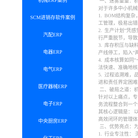
机械ERP案例
一、迷雾重重：
对于许多中小机械
1. BOM结构
SCM进销存软件案例
工管理，极易出错
2. 生产计划“
汽配ERP
行严重脱节，导致
3. 库存积压与
电器ERP
产线停工，陷入“
4. 成本核算如
法快速、准确地核
电气ERP
5. 过程追溯难
进和责任界定困难
医疗器械ERP
二、破局之道：机
针对以上痛点，专
电子ERP
务流程整合到一个
其核心逻辑是： 
高效闭环的管理体
中央厨房ERP
三、优势亮点：为
1. 行业专注性