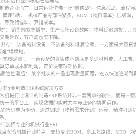
机械制造行业的核心管理痛点
制造企业而言，日常运营仿佛一场“遭遇战”。信息孤岛、流程混
复杂，管理混乱： 机械产品零部件繁多，BOM（物料清单）层级深，
，导致领错料、算错成本。
凭感觉”： 销售端紧急插单、生产现场设备故障、物料延迟到货…
交期延误，客户满意度下降。
缺料并存： 该备的料没备，不该备的料堆满仓库。一方面是大量
两难”境境地。
同“一笔糊涂账”： 一台设备的真实成本到底是多少材料费、人工
算订单成本和利润，定价决策缺乏依据。
，品质管控滞后： 某个批次的产品出现质量问题，难以快速追溯
。
械行业制造ERP系统解决方案
为机械行业设计的制造ERP系统并非一套简单的软件，而是一
统一的平台上，实现数据的实时共享与业务的协同运作。
以销售订单为驱动，通过MRP（物料需求计划）运算，精准打通
系。
何选择专业的机械行业ERP
： 深度契合机械行业特点，支持复杂BOM、多工艺路线、MTO（