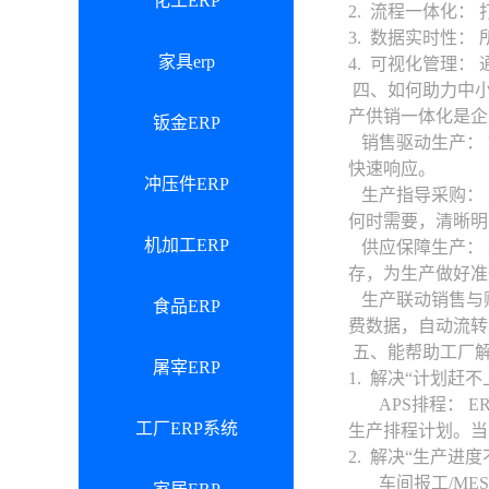
化工ERP
2. 流程一体化
3. 数据实时性
家具erp
4. 可视化管理
四、如何助力中小
产供销一体化是企
钣金ERP
销售驱动生产： 
快速响应。
冲压件ERP
生产指导采购： 
何时需要，清晰明
机加工ERP
供应保障生产： 
存，为生产做好准
生产联动销售与财
食品ERP
费数据，自动流转
五、能帮助工厂
屠宰ERP
1. 解决“计划赶
APS排程： E
工厂ERP系统
生产排程计划。当
2. 解决“生产进
车间报工/MES