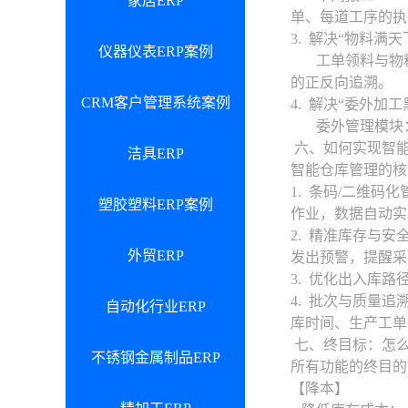
家居ERP
单、每道工序的执
3. 解决“物料满
仪器仪表ERP案例
工单领料与物料追
的正反向追溯。
CRM客户管理系统案例
4. 解决“委外加工
委外管理模块：
六、如何实现智
洁具ERP
智能仓库管理的核
1. 条码/二维
塑胶塑料ERP案例
作业，数据自动实
2. 精准库存与
外贸ERP
发出预警，提醒采
3. 优化出入库
4. 批次与质量
自动化行业ERP
库时间、生产工单
七、终目标：怎
不锈钢金属制品ERP
所有功能的终目的
【降本】