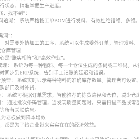
行状态，精准掌握生产进度。
天飞，找不到”：
溯： 系统严格按工单BOM进行发料，有效杜绝错领、多领
黑洞”：
 对需要外协加工的工序，系统可以生成委外订单，管理发料、
能仓库管理
心是“账实相符”和“高效作业”。
码化管理： 系统为每一种物料、每一个仓位生成的条码或二维码。
时同步到ERP系统，告别手工记账的延迟和错误。
安全预警： 系统实时显示每种物料的准确库存数量。管理者可设
购部门及时补货。
路径： 系统可根据订单需求，智能推荐的拣货路径和仓位，减少
追溯： 通过批次条码管理，当发现质量问题时，只需扫描产品或
等所有关联信息。
么为老板做到降本增效
，都是为了给企业带来实实在在的经济效益。