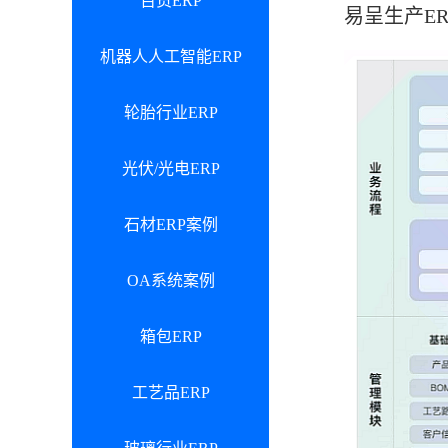
百货ERP
易呈生产E
机器人人工智能ERP
轮胎行业ERP
光伏/光电ERP
石材ERP案例
OA系统案例
箱包ERP
工艺品ERP