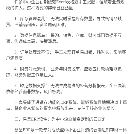
许多中小企业初期依赖Excel表格或手工记账，但随着业务规
模的扩大，这种方式的弊端日益凸显：
1. 库存管理混乱： 无法实时掌握库存数量，导致畅销品缺
货、滞销品积压，资金周转困难。
2. 数据信息孤岛： 采购、销售、仓库、财务部门数据不互
通，沟通成本高，决策滞后。
3. 订单处理效率低： 手工处理订单易出错、耗时长，影响客
户满意度。
4. 财务对账繁琐： 业务与财务脱节，应收应付款项难以追
踪，财务对账工作量巨大。
5. 缺乏数据支撑： 无法生成精准的经营分析报表，企业决策
依赖经验而非数据，风险极高。
一套集成了进销存功能的ERP系统，能够系统性地解决以上痛
点，将企业从繁杂的事务中解放出来，专注于核心业务增长。
三、易呈ERP软件：为中小企业量身定制的云ERP
易呈ERP是一款专为成长型中小企业打造的云端进销存财一体