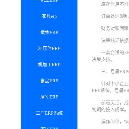
化工ERP
库存信息不准：
家具erp
订单处理混乱：
财务对账困难：
钣金ERP
决策缺乏依据：
冲压件ERP
一套合适的ER
决策支持。
机加工ERP
三、易呈ERP软
食品ERP
针对中小企业普遍
ERP系统，易呈E
屠宰ERP
部署灵活，成本可
初期的投入成本。
工厂ERP系统
操作简单，快速