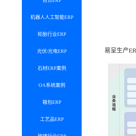
百货ERP
机器人人工智能ERP
轮胎行业ERP
易呈生产E
光伏/光电ERP
石材ERP案例
OA系统案例
箱包ERP
工艺品ERP