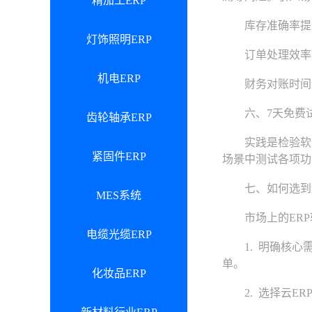
精加工ERP
库存准确率提升9
灯饰照明ERP
订单处理效率提升
机电ERP
财务对账时间缩短
六、7天免费
齿轮轴承ERP
实践是检验软件好
紧固件ERP
场景中测试各项功
七、如何选到适
MES系统
市场上的ERP
电缆光缆ERP
1. 明确核心需
单。
化妆品ERP
2. 选择云ER