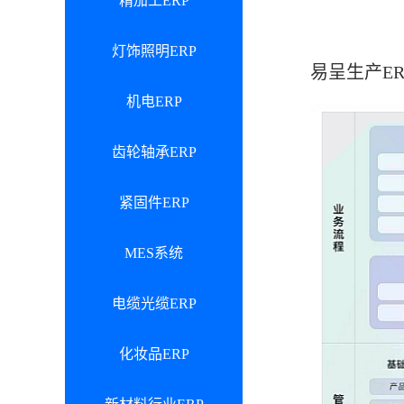
精加工ERP
灯饰照明ERP
易呈生产E
机电ERP
齿轮轴承ERP
紧固件ERP
MES系统
电缆光缆ERP
化妆品ERP