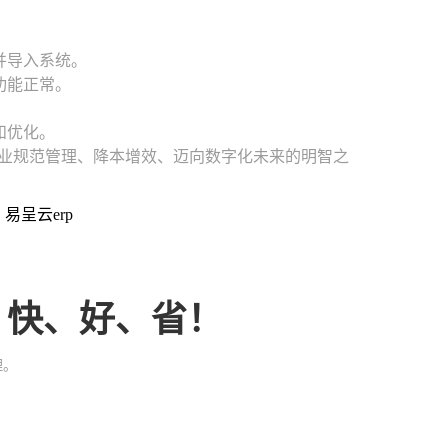
并导入系统。
功能正常。
和优化。
企业规范管理、降本增效、迈向数字化未来的明智之
：易呈云erp
、快、好、省！
理。