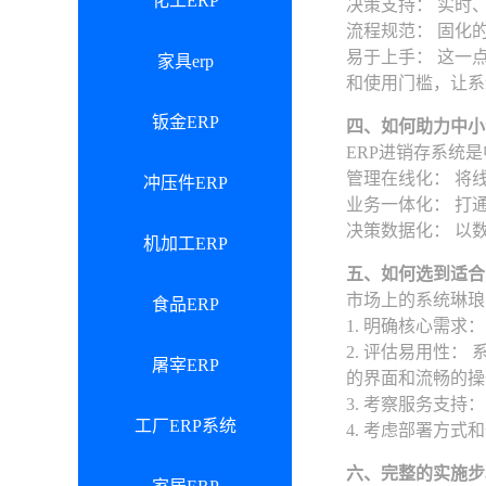
化工ERP
决策支持： 实时
流程规范： 固化
易于上手： 这一
家具erp
和使用门槛，让系
钣金ERP
四、如何助力中小
ERP进销存系统
管理在线化： 将
冲压件ERP
业务一体化： 打
决策数据化： 以
机加工ERP
五、如何选到适合
市场上的系统琳琅
食品ERP
1. 明确核心需
2. 评估易用性
屠宰ERP
的界面和流畅的操
3. 考察服务支
工厂ERP系统
4. 考虑部署方
六、完整的实施步