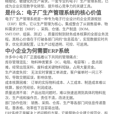
精细化、敏捷化的生产需求。一套专业的电子厂生产管理系统，已
成为企业实现数字化转型、提升核心竞争力的关键工具。
是什么：电子厂生产管理系统的核心价值
电子厂生产管理系统是一种专为电子行业设计的企业资源规划
（ERP）软件。它以生产管理为核心，集成整合了从销售接单、物
料需求计划（MRP）、采购、仓储、生产制造（BOM、
SMT/DIP、组装、测试）、质量控制到财务成本核算的全部业务流
程。其核心价值在于打破各部门间的“信息孤岛”，实现数据实时共
享，优化资源配置，让生产过程透明、可控、可追溯。
中小企业为何需要ERP系统
许多中小电子厂正面临着以下共同的管理痛点：
库存管理混乱： 物料种类繁多（IC、电阻、电容等），盘点困
难，经常出现呆料、废料或关键物料短缺，占用大量资金。
生产进度失控： 无法实时掌握工单进度，客户催单时一问三不
知，导致交期延误，影响信誉。
成本核算困难： 订单的实际物料成本、人工成本、制造成本难以
核算，报价凭经验，利润成谜。
质量追溯不易： 产品出现问题时，难以快速追溯到具体的物料批
次、生产线和操作员，责任不清，改进无据。
部门协作低效： 销售、采购、仓库、生产等各部门间信息传递靠
吼、靠表格，效率低下且容易出错。
ERP系统正是解决上述问题的方案，它能帮助企业建立规范化、标