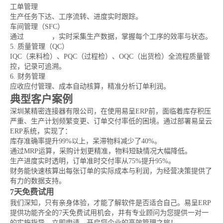
工单管理
生产任务下达、工序流转、进度实时跟踪。
车间管理（SFC）
通过
扫码报工
，实时采集生产数据，掌握每个工序的效率与状态。
5. 质量管理（QC）
IQC（来料检）、PQC（过程检）、OQC（出货检）全流程质量管
控，记录可追溯。
6. 财务管理
应收应付管理、成本自动核算，精准分析订单利润。
典型客户案例
深圳某精密连接器有限公司，在使用易呈ERP前，面临着库存积压
严重、生产计划频繁变更、订单交付率低的困境。通过部署易呈云
ERP系统，实现了：
库存准确率提升99%以上，呆滞物料减少了40%。
通过MRP运算，采购计划更精准，物料短缺情况大幅降低。
生产进度实时透明，订单准时交付率从75%提升95%。
财务能快速核算出每张订单的实际成本与利润，为经营决策提供了
有力的数据支持。
7天免费试用
我们深知，只有亲身体验，才能了解软件是否适合自己。易呈ERP
提供功能齐全的7天免费试用机会，并有专业顾问为您提供一对一
的实施指导。立即申请，开启您企业的高效管理之旅！