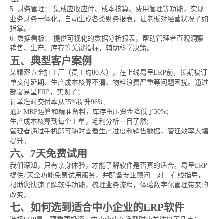
5. 财务管理： 集成应收应付、成本核算、费用管理等功能，实现
业务财务一体化，自动生成各类财务报表，让老板对经营状况了如
指掌。
6. 数据看板： 提供可视化的数据分析报表，帮助管理者直观洞察
销售、生产、库存等关键指标，辅助科学决策。
五、典型客户案例
某精密五金加工厂（员工约80人），在上线易呈ERP前，长期被订
单交付延期、生产成本核算不清、物料浪费严重等问题困扰。通过
部署易呈ERP，实现了：
订单准时交付率从75%提升96%;
通过MRP运算和精准备料，库存积压资金降低了30%;
生产成本核算到每个工单，毛利分析一目了然;
管理者通过手机即可随时查看生产进度和销售数据，管理效率大幅
提升。
六、7天免费试用
我们深知，只有亲身体验，才能了解软件是否真的适合。易呈ERP
提供7天全功能免费试用服务，并配备专业顾问一对一在线指导，
帮助您快速了解软件功能，梳理业务流程，体验数字化管理带来的
改变。
七、如何选到适合中小企业的ERP软件