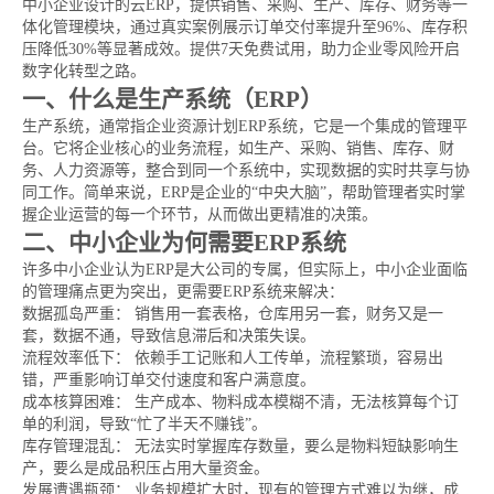
中小企业设计的云ERP，提供销售、采购、生产、库存、财务等一
体化管理模块，通过真实案例展示订单交付率提升至96%、库存积
压降低30%等显著成效。提供7天免费试用，助力企业零风险开启
数字化转型之路。
一、什么是生产系统（ERP）
生产系统，通常指企业资源计划ERP系统，它是一个集成的管理平
台。它将企业核心的业务流程，如生产、采购、销售、库存、财
务、人力资源等，整合到同一个系统中，实现数据的实时共享与协
同工作。简单来说，ERP是企业的“中央大脑”，帮助管理者实时掌
握企业运营的每一个环节，从而做出更精准的决策。
二、中小企业为何需要ERP系统
许多中小企业认为ERP是大公司的专属，但实际上，中小企业面临
的管理痛点更为突出，更需要ERP系统来解决：
数据孤岛严重： 销售用一套表格，仓库用另一套，财务又是一
套，数据不通，导致信息滞后和决策失误。
流程效率低下： 依赖手工记账和人工传单，流程繁琐，容易出
错，严重影响订单交付速度和客户满意度。
成本核算困难： 生产成本、物料成本模糊不清，无法核算每个订
单的利润，导致“忙了半天不赚钱”。
库存管理混乱： 无法实时掌握库存数量，要么是物料短缺影响生
产，要么是成品积压占用大量资金。
发展遭遇瓶颈： 业务规模扩大时，现有的管理方式难以为继，成