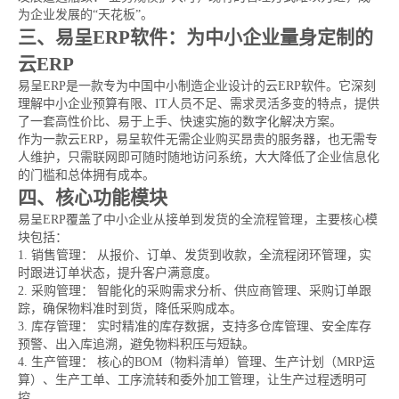
为企业发展的“天花板”。
三、易呈ERP软件：为中小企业量身定制的
云ERP
易呈ERP是一款专为中国中小制造企业设计的云ERP软件。它深刻
理解中小企业预算有限、IT人员不足、需求灵活多变的特点，提供
了一套高性价比、易于上手、快速实施的数字化解决方案。
作为一款云ERP，易呈软件无需企业购买昂贵的服务器，也无需专
人维护，只需联网即可随时随地访问系统，大大降低了企业信息化
的门槛和总体拥有成本。
四、核心功能模块
易呈ERP覆盖了中小企业从接单到发货的全流程管理，主要核心模
块包括：
1. 销售管理： 从报价、订单、发货到收款，全流程闭环管理，实
时跟进订单状态，提升客户满意度。
2. 采购管理： 智能化的采购需求分析、供应商管理、采购订单跟
踪，确保物料准时到货，降低采购成本。
3. 库存管理： 实时精准的库存数据，支持多仓库管理、安全库存
预警、出入库追溯，避免物料积压与短缺。
4. 生产管理： 核心的BOM（物料清单）管理、生产计划（MRP运
算）、生产工单、工序流转和委外加工管理，让生产过程透明可
控。