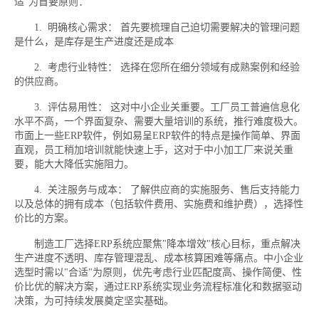
适”为首要原则：
1. 明确核心需求： 首先要梳理自己迫切需要解决的管理问题
是什么，是库存是生产进度还是成本
2. 考虑行业特性： 选择在您所在细分领域有成熟案例和经验
的供应商。
3. 评估易用性： 这对中小企业关重要。工厂员工普遍信息化
水平不高，一个界面复杂、需要大量培训的系统，推行难度极大。
市面上一些ERP软件，例如易呈ERP软件的特点是操作简单、界面
直观，员工稍加培训就能快速上手，这对于中小加工厂来说关重
要，能大大降低实施阻力。
4. 关注服务与成本： 了解供应商的实施服务、售后支持能力
以及总体的拥有成本（包括软件费用、实施费和维护费），选择性
价比的方案。
制造工厂选择ERP系统应聚焦"降本增效"核心目标，重点解决
生产进度不透明、库存管理混乱、成本核算困难等痛点。中小企业
选型时需以"合适"为原则，优先考虑行业匹配度高、操作简便、性
价比优的解决方案，通过ERP系统实现业务流程标准化和数据驱动
决策，为可持续发展奠定坚实基础。